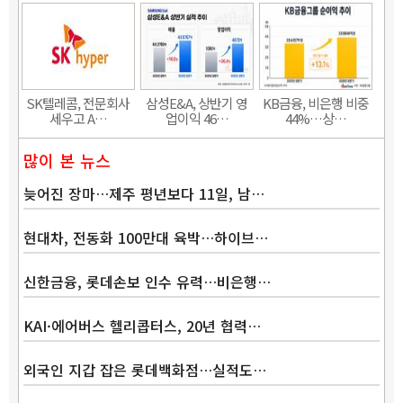
SK텔레콤, 전문회사
삼성E&A, 상반기 영
KB금융, 비은행 비중
세우고 A…
업이익 46…
44%…상…
많이 본 뉴스
늦어진 장마…제주 평년보다 11일, 남…
현대차, 전동화 100만대 육박…하이브…
신한금융, 롯데손보 인수 유력…비은행…
KAI·에어버스 헬리콥터스, 20년 협력…
외국인 지갑 잡은 롯데백화점…실적도…