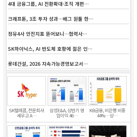
4대 금융그룹, AI 전환확대·조직 개편…
크래프톤, 3조 투자 성과…배그 원툴 한…
정유4사 안전지표 뜯어보니…협력사…
SK하이닉스, AI 반도체 호황에 젊은 인…
롯데건설, 2026 지속가능경영보고서…
SK텔레콤, 전문회사
삼성E&A, 상반기 영
KB금융, 비은행 비중
세우고 A…
업이익 46…
44%…상…