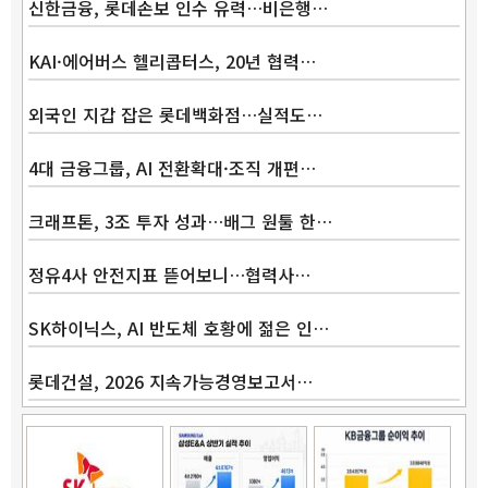
신한금융, 롯데손보 인수 유력…비은행…
KAI·에어버스 헬리콥터스, 20년 협력…
외국인 지갑 잡은 롯데백화점…실적도…
4대 금융그룹, AI 전환확대·조직 개편…
크래프톤, 3조 투자 성과…배그 원툴 한…
정유4사 안전지표 뜯어보니…협력사…
SK하이닉스, AI 반도체 호황에 젊은 인…
롯데건설, 2026 지속가능경영보고서…