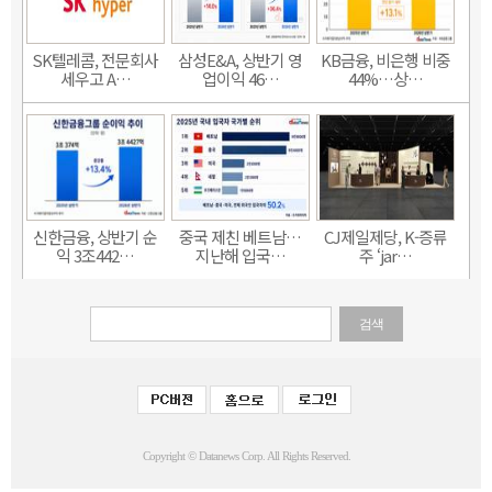
SK텔레콤, 전문회사
삼성E&A, 상반기 영
KB금융, 비은행 비중
세우고 A…
업이익 46…
44%…상…
신한금융, 상반기 순
중국 제친 베트남…
CJ제일제당, K-증류
익 3조442…
지난해 입국…
주 ‘jar…
검색
Copyright © Datanews Corp. All Rights Reserved.