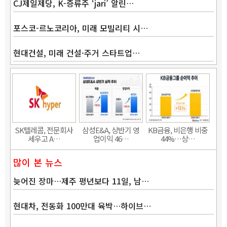
CJ제일제당, K-증류주 ‘jari’ 알린…
포스코-르노코리아, 미래 모빌리티 시…
현대건설, 미래 건설·주거 스타트업…
Band
SK텔레콤, 전문회사
삼성E&A, 상반기 영
KB금융, 비은행 비중
세우고 A…
업이익 46…
44%…상…
많이 본 뉴스
늦어진 장마…제주 평년보다 11일, 남…
현대차, 전동화 100만대 육박…하이브…