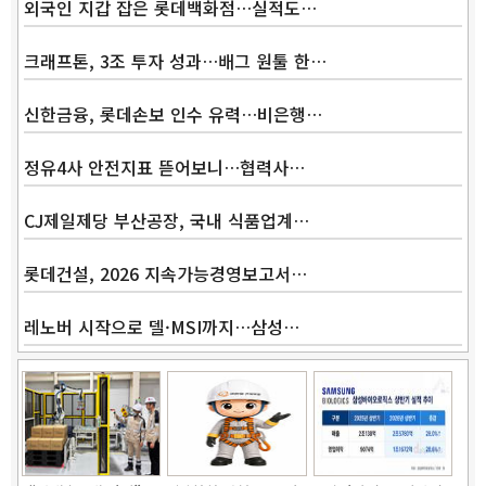
외국인 지갑 잡은 롯데백화점…실적도…
크래프톤, 3조 투자 성과…배그 원툴 한…
신한금융, 롯데손보 인수 유력…비은행…
정유4사 안전지표 뜯어보니…협력사…
CJ제일제당 부산공장, 국내 식품업계…
롯데건설, 2026 지속가능경영보고서…
레노버 시작으로 델·MSI까지…삼성…