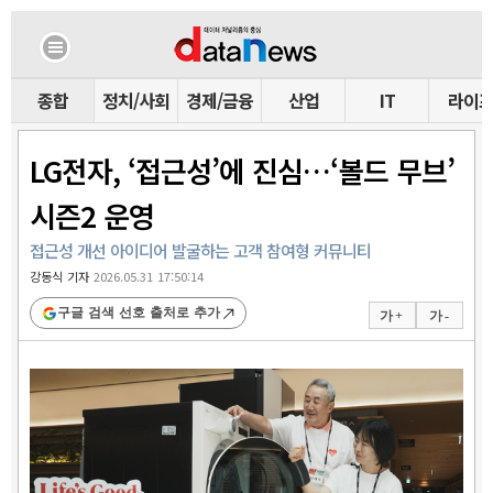
종합
정치/사회
경제/금융
산업
IT
라이
LG전자, ‘접근성’에 진심…‘볼드 무브’
시즌2 운영
접근성 개선 아이디어 발굴하는 고객 참여형 커뮤니티
강동식 기자
2026.05.31 17:50:14
구글 검색 선호 출처로 추가
가 +
가 -