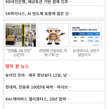
KB국민은행, 예금토큰 기반 결제 인프…
SK하이닉스, AI 반도체 호황에 젊은 인…
Band
“연매출 2배 성장”…
㈜한화 건설부문, 자
삼성바이오, 상반기
LG전자…
체 기획 안…
영업이익…
많이 본 뉴스
늦어진 장마…제주 평년보다 11일, 남…
현대차, 전동화 100만대 육박…하이브…
KAI·에어버스 헬리콥터스, 20년 협력…