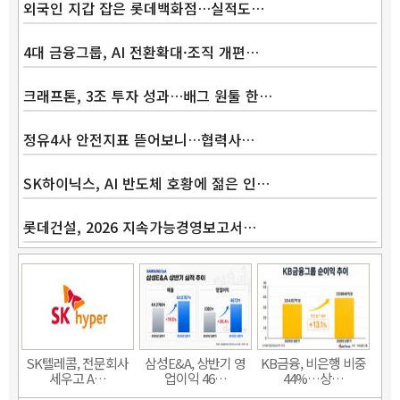
외국인 지갑 잡은 롯데백화점…실적도…
4대 금융그룹, AI 전환확대·조직 개편…
크래프톤, 3조 투자 성과…배그 원툴 한…
정유4사 안전지표 뜯어보니…협력사…
SK하이닉스, AI 반도체 호황에 젊은 인…
롯데건설, 2026 지속가능경영보고서…
SK텔레콤, 전문회사
삼성E&A, 상반기 영
KB금융, 비은행 비중
세우고 A…
업이익 46…
44%…상…