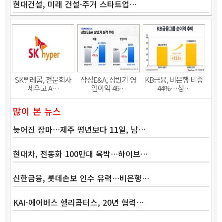
현대건설, 미래 건설·주거 스타트업…
Band
SK텔레콤, 전문회사
삼성E&A, 상반기 영
KB금융, 비은행 비중
세우고 A…
업이익 46…
44%…상…
많이 본 뉴스
늦어진 장마…제주 평년보다 11일, 남…
현대차, 전동화 100만대 육박…하이브…
신한금융, 롯데손보 인수 유력…비은행…
KAI·에어버스 헬리콥터스, 20년 협력…