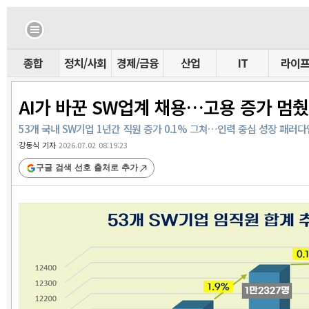
종합
정치/사회
경제/금융
산업
IT
라이
AI가 바꾼 SW업계 채용…고용 증가 멈
53개 국내 SW기업 1년간 직원 증가 0.1% 그쳐…인력 중심 성장 패러
강동식 기자
2026.07.02 08:19:23
구글 검색 선호 출처로 추가