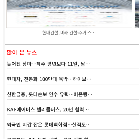
현대건설, 미래 건설·주거 스…
많이 본 뉴스
늦어진 장마…제주 평년보다 11일, 남…
현대차, 전동화 100만대 육박…하이브…
신한금융, 롯데손보 인수 유력…비은행…
KAI·에어버스 헬리콥터스, 20년 협력…
외국인 지갑 잡은 롯데백화점…실적도…