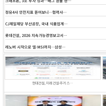
크래프톤, 3조 투자 성과…배그 원툴 한…
정유4사 안전지표 뜯어보니…협력사…
CJ제일제당 부산공장, 국내 식품업계…
롯데건설, 2026 지속가능경영보고서…
레노버 시작으로 델·MSI까지…삼성…
현대건설, 미래 건설·주거 스…