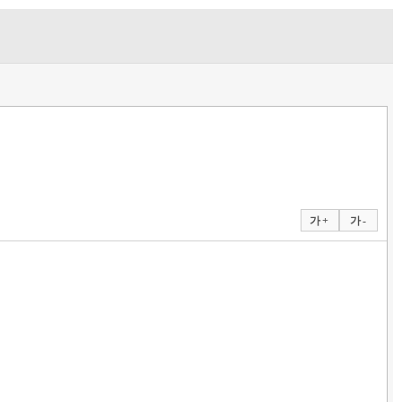
가 +
가 -