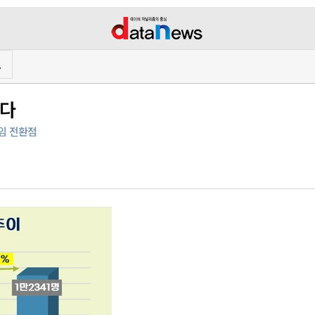
프
췄다
다임 전환점