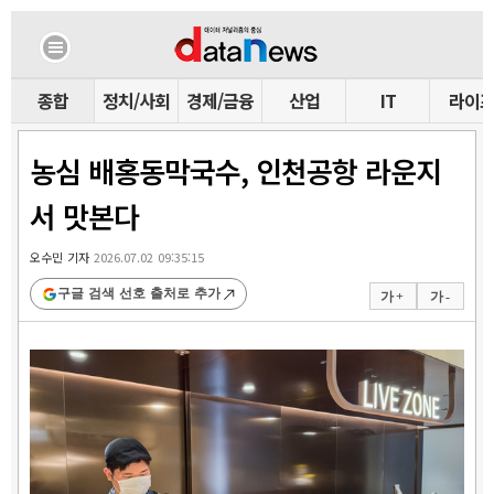
종합
정치/사회
경제/금융
산업
IT
라이
농심 배홍동막국수, 인천공항 라운지
서 맛본다
오수민 기자
2026.07.02 09:35:15
구글 검색 선호 출처로 추가
가 +
가 -