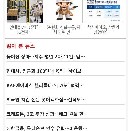
“연매출 2배 성장”…
㈜한화 건설부문, 자
삼성바이오, 상반기
LG전자…
체 기획 안…
영업이익…
많이 본 뉴스
늦어진 장마…제주 평년보다 11일, 남…
현대차, 전동화 100만대 육박…하이브…
KAI·에어버스 헬리콥터스, 20년 협력…
외국인 지갑 잡은 롯데백화점…실적도…
크래프톤, 3조 투자 성과…배그 원툴 한…
신한금융, 롯데손보 인수 유력…비은행…