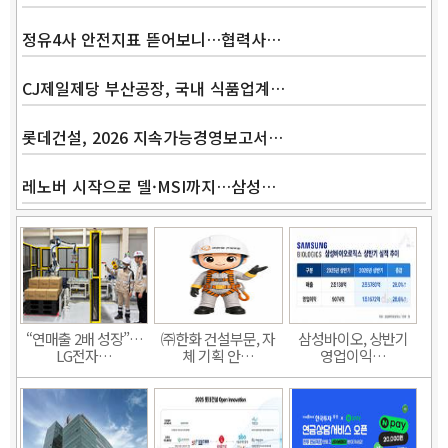
정유4사 안전지표 뜯어보니…협력사…
CJ제일제당 부산공장, 국내 식품업계…
롯데건설, 2026 지속가능경영보고서…
레노버 시작으로 델·MSI까지…삼성…
“연매출 2배 성장”…
㈜한화 건설부문, 자
삼성바이오, 상반기
LG전자…
체 기획 안…
영업이익…