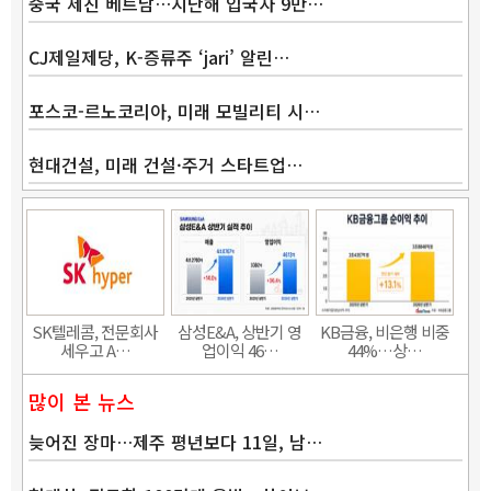
중국 제친 베트남…지난해 입국자 9만…
CJ제일제당, K-증류주 ‘jari’ 알린…
포스코-르노코리아, 미래 모빌리티 시…
현대건설, 미래 건설·주거 스타트업…
Band
SK텔레콤, 전문회사
삼성E&A, 상반기 영
KB금융, 비은행 비중
세우고 A…
업이익 46…
44%…상…
많이 본 뉴스
늦어진 장마…제주 평년보다 11일, 남…