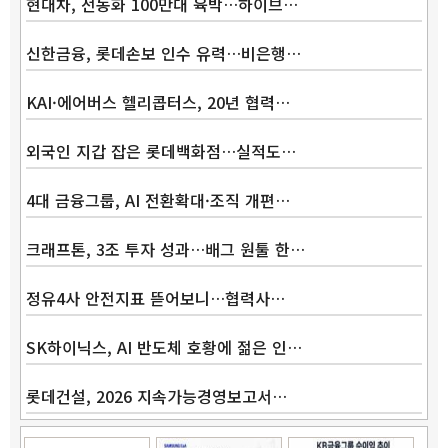
현대차, 전동화 100만대 육박…하이브…
신한금융, 롯데손보 인수 유력…비은행…
KAI·에어버스 헬리콥터스, 20년 협력…
외국인 지갑 잡은 롯데백화점…실적도…
4대 금융그룹, AI 전환확대·조직 개편…
크래프톤, 3조 투자 성과…배그 원툴 한…
정유4사 안전지표 뜯어보니…협력사…
SK하이닉스, AI 반도체 호황에 젊은 인…
롯데건설, 2026 지속가능경영보고서…