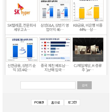
SK텔레콤, 전문회사
삼성E&A, 상반기 영
KB금융, 비은행 비중
세우고 A…
업이익 46…
44%…상…
신한금융, 상반기 순
중국 제친 베트남…
CJ제일제당, K-증류
익 3조442…
지난해 입국…
주 ‘jar…
검색