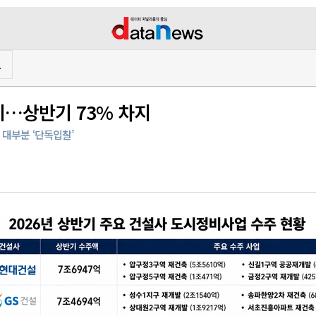
프
이…상반기 73% 차지
 대부분 ‘단독입찰’