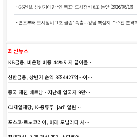
-
(2026/06/16)
GS건설, 상반기에만 ‘연 목표’ 도시정비 8조 눈앞
-
연초부터 도시정비 ‘1조 클럽’ 속출…강남 핵심지 수주전 본격
최신뉴스
KB금융, 비은행 비중 44%까지 끌어올…
신한금융, 상반기 순익 3조4427억…이…
중국 제친 베트남…지난해 입국자 9만…
CJ제일제당, K-증류주 ‘jari’ 알린…
포스코-르노코리아, 미래 모빌리티 시…