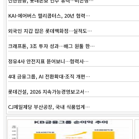
신한금융, 롯데손보 인수 유력…비은행…
KAI·에어버스 헬리콥터스, 20년 협력…
외국인 지갑 잡은 롯데백화점…실적도…
크래프톤, 3조 투자 성과…배그 원툴 한…
정유4사 안전지표 뜯어보니…협력사…
4대 금융그룹, AI 전환확대·조직 개편…
롯데건설, 2026 지속가능경영보고서…
CJ제일제당 부산공장, 국내 식품업계…