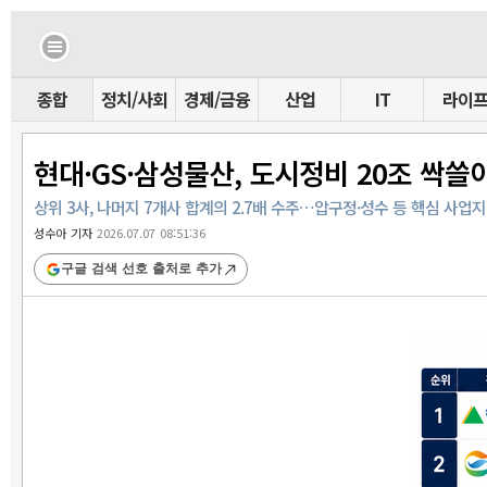
종합
정치/사회
경제/금융
산업
IT
라이
현대·GS·삼성물산, 도시정비 20조 싹쓸
상위 3사, 나머지 7개사 합계의 2.7배 수주…압구정·성수 등 핵심 사업지
성수아 기자
2026.07.07 08:51:36
구글 검색 선호 출처로 추가