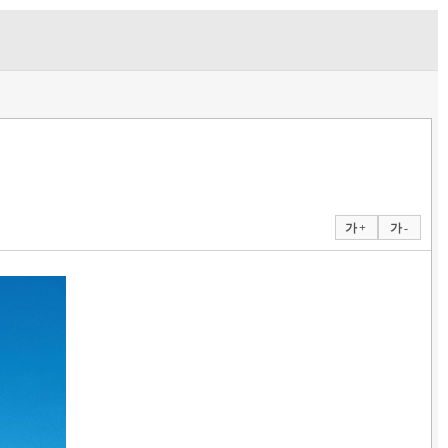
가 +
가 -