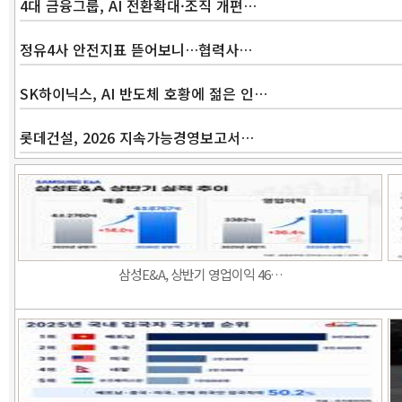
4대 금융그룹, AI 전환확대·조직 개편…
정유4사 안전지표 뜯어보니…협력사…
SK하이닉스, AI 반도체 호황에 젊은 인…
롯데건설, 2026 지속가능경영보고서…
삼성E&A, 상반기 영업이익 46…