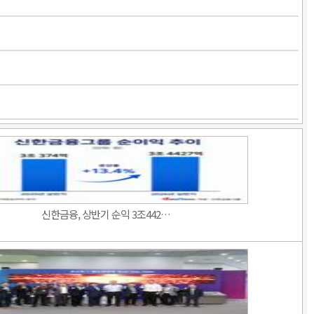
신한금융, 상반기 순익 3조442…