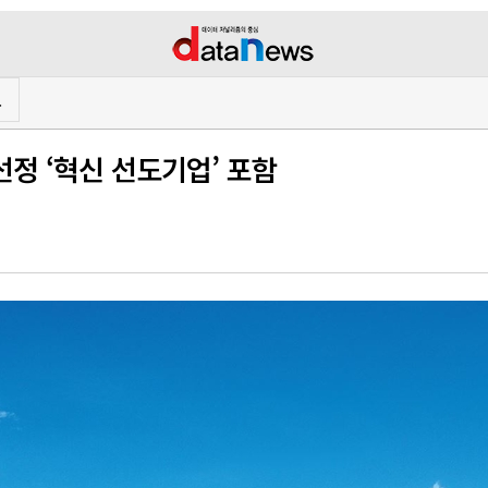
프
정 ‘혁신 선도기업’ 포함