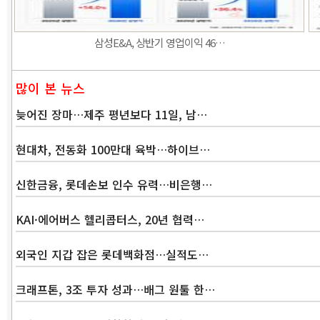
삼성E&A, 상반기 영업이익 46…
많이 본 뉴스
늦어진 장마…제주 평년보다 11일, 남…
현대차, 전동화 100만대 육박…하이브…
신한금융, 롯데손보 인수 유력…비은행…
KAI·에어버스 헬리콥터스, 20년 협력…
외국인 지갑 잡은 롯데백화점…실적도…
크래프톤, 3조 투자 성과…배그 원툴 한…