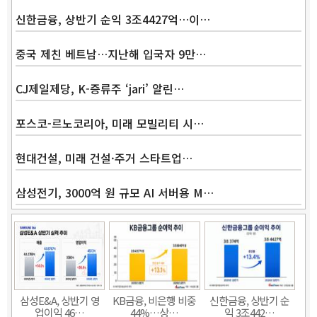
신한금융, 상반기 순익 3조4427억…이…
중국 제친 베트남…지난해 입국자 9만…
CJ제일제당, K-증류주 ‘jari’ 알린…
포스코-르노코리아, 미래 모빌리티 시…
현대건설, 미래 건설·주거 스타트업…
삼성전기, 3000억 원 규모 AI 서버용 M…
Band
삼성E&A, 상반기 영
KB금융, 비은행 비중
신한금융, 상반기 순
업이익 46…
44%…상…
익 3조442…