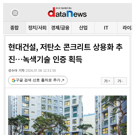
종합
정치/사회
경제/금융
산업
IT
라이
현대건설, 저탄소 콘크리트 상용화 추
진…녹색기술 인증 획득
성수아 기자
2026.07.08 12:31:50
구글 검색 선호 출처로 추가
가 +
가 -