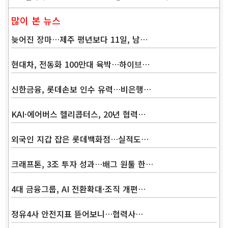
많이 본 뉴스
늦어진 장마…제주 평년보다 11일, 남…
현대차, 전동화 100만대 육박…하이브…
신한금융, 롯데손보 인수 유력…비은행…
KAI·에어버스 헬리콥터스, 20년 협력…
외국인 지갑 잡은 롯데백화점…실적도…
크래프톤, 3조 투자 성과…배그 원툴 한…
4대 금융그룹, AI 전환확대·조직 개편…
정유4사 안전지표 뜯어보니…협력사…