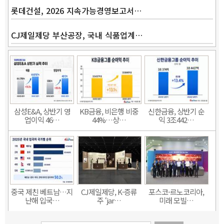
롯데건설, 2026 지속가능경영보고서…
CJ제일제당 부산공장, 국내 식품업계…
삼성E&A, 상반기 영
KB금융, 비은행 비중
신한금융, 상반기 순
업이익 46…
44%…상…
익 3조442…
중국 제친 베트남…지
CJ제일제당, K-증류
포스코-르노코리아,
난해 입국…
주 ‘jar…
미래 모빌…