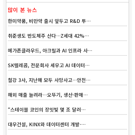
많이 본 뉴스
한미약품, 비만약 출시 앞두고 R&D 투…
취준생도 반도체주 산다…Z세대 42%…
메가존클라우드, 아크릴과 AI 인프라 사…
SK텔레콤, 전문회사 세우고 AI 데이터…
철강 3사, 지난해 모두 사망사고…안전…
해외 매출 늘려라…오뚜기, 생산·판매…
“스테이블 코인의 장밋빛 몇 조 달러…
대우건설, KINX와 데이터센터 개발·…