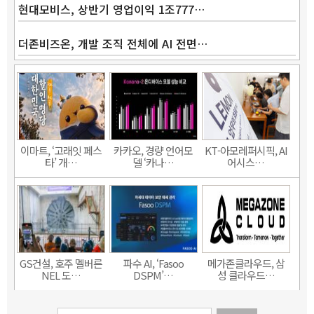
현대모비스, 상반기 영업이익 1조777…
더존비즈온, 개발 조직 전체에 AI 전면…
이마트, ‘고래잇 페스
카카오, 경량 언어모
KT-아모레퍼시픽, AI
타’ 개…
델 ‘카나…
어시스…
GS건설, 호주 멜버른
파수 AI, ‘Fasoo
메가존클라우드, 삼
NEL 도…
DSPM’…
성 클라우드…