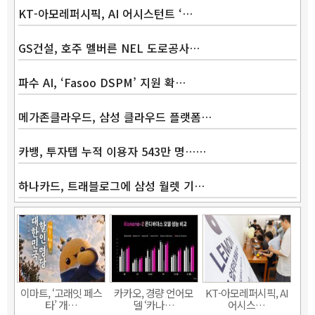
KT-아모레퍼시픽, AI 어시스턴트 ‘…
GS건설, 호주 멜버른 NEL 도로공사…
파수 AI, ‘Fasoo DSPM’ 지원 확…
메가존클라우드, 삼성 클라우드 플랫폼…
카뱅, 투자탭 누적 이용자 543만 명……
하나카드, 트래블로그에 삼성 월렛 기…
Band
이마트, ‘고래잇 페스
카카오, 경량 언어모
KT-아모레퍼시픽, AI
타’ 개…
델 ‘카나…
어시스…