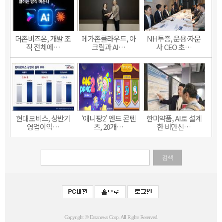
더존비즈온, 개발 조
메가존클라우드, 아
NH투증, 운용·자문
직 전체에…
크릴과 AI…
사 CEO 초…
현대모비스, 상반기
‘애니팡2’ 엔드 콘텐
한미약품, AI로 설계
영업이익…
츠, 20개…
한 비만신…
검색
Copyright © Datanews Corp. All Rights Reserved.