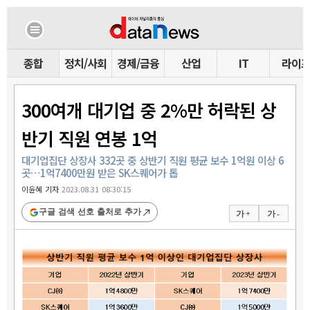
종합
정치/사회
경제/금융
산업
IT
라이
300여개 대기업 중 2%만 허락된 상
반기 직원 연봉 1억
대기업집단 상장사 332곳 중 상반기 직원 평균 보수 1억원 이상 6
곳…1억7400만원 받은 SK스퀘어가 톱
이윤혜 기자
2023.08.31 08:30:15
구글 검색 선호 출처로 추가
가 +
가 -