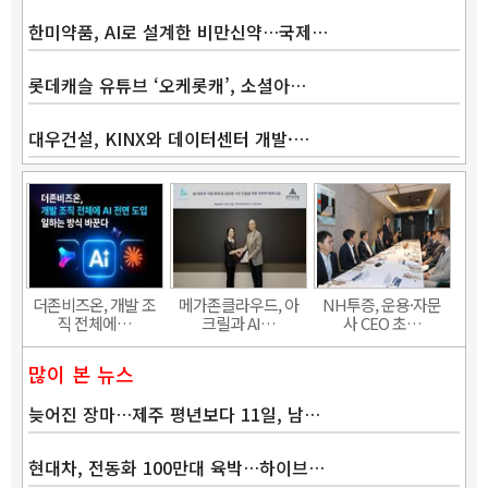
한미약품, AI로 설계한 비만신약…국제…
롯데캐슬 유튜브 ‘오케롯캐’, 소셜아…
대우건설, KINX와 데이터센터 개발·…
더존비즈온, 개발 조
메가존클라우드, 아
NH투증, 운용·자문
직 전체에…
크릴과 AI…
사 CEO 초…
많이 본 뉴스
늦어진 장마…제주 평년보다 11일, 남…
현대차, 전동화 100만대 육박…하이브…