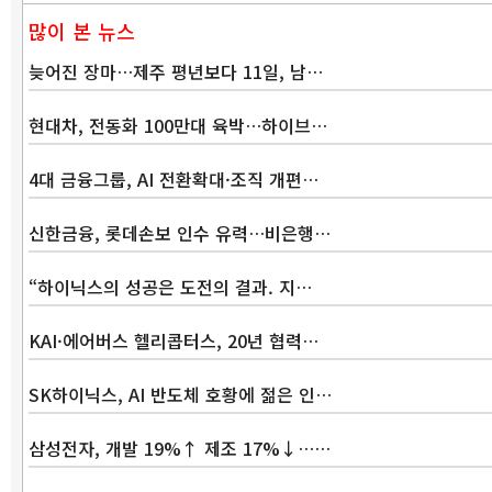
많이 본 뉴스
늦어진 장마…제주 평년보다 11일, 남…
현대차, 전동화 100만대 육박…하이브…
4대 금융그룹, AI 전환확대·조직 개편…
신한금융, 롯데손보 인수 유력…비은행…
“하이닉스의 성공은 도전의 결과. 지…
KAI·에어버스 헬리콥터스, 20년 협력…
SK하이닉스, AI 반도체 호황에 젊은 인…
삼성전자, 개발 19%↑ 제조 17%↓……