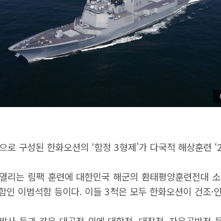
’으로 구성된 한화오션의 ‘함정 3형제’가 다국적 해상훈련 ‘
 열리는 림팩 훈련에 대한민국 해군의 환태평양훈련전대 소속
 잠수함인 이범석함 등이다. 이들 3척은 모두 한화오션이 건조·
발사 등과 같은 대공전 외에 대함전, 대잠전, 자유공방전 