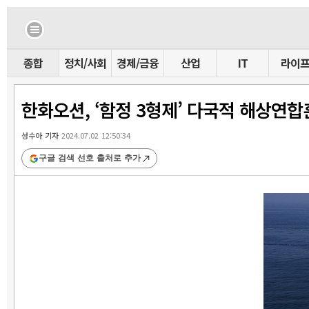
종합
정치/사회
경제/금융
산업
IT
라이
한화오션, ‘함정 3형제’ 다국적 해상연합
성수아 기자
2024.07.02 12:50:34
구글 검색 선호 출처로 추가