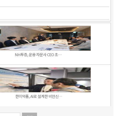
NH투증, 운용·자문사 CEO 초…
한미약품, AI로 설계한 비만신…