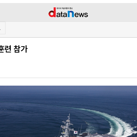
프
훈련 참가