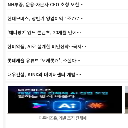
NH투증, 운용·자문사 CEO 초청 오찬…
현대모비스, 상반기 영업이익 1조777…
‘애니팡2’ 엔드 콘텐츠, 20개월 만에…
한미약품, AI로 설계한 비만신약…국제…
롯데캐슬 유튜브 ‘오케롯캐’, 소셜아…
대우건설, KINX와 데이터센터 개발·…
더존비즈온, 개발 조직 전체에…