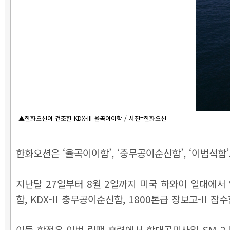
▲한화오션이 건조한 KDX-III 율곡이이함 / 사진=한화오션
한화오션은 ‘율곡이이함’, ‘충무공이순신함’, ‘이범석함
지난달 27일부터 8월 2일까지 미국 하와이 일대에서
함, KDX-II 충무공이순신함, 1800톤급 장보고-II
이들 함정은 이번 림팩 훈련에서 함대공미사일 SM-2 