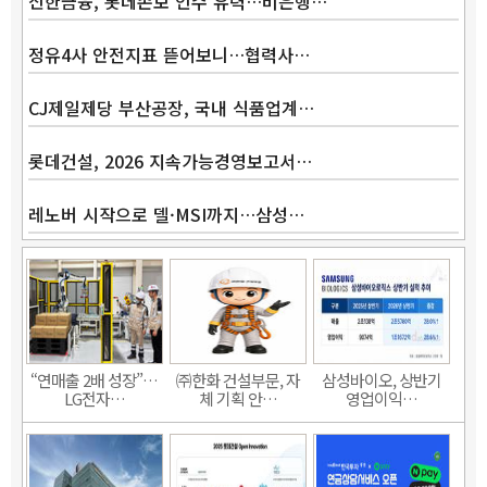
신한금융, 롯데손보 인수 유력…비은행…
정유4사 안전지표 뜯어보니…협력사…
CJ제일제당 부산공장, 국내 식품업계…
롯데건설, 2026 지속가능경영보고서…
레노버 시작으로 델·MSI까지…삼성…
“연매출 2배 성장”…
㈜한화 건설부문, 자
삼성바이오, 상반기
LG전자…
체 기획 안…
영업이익…