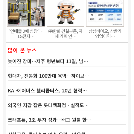
“연매출 2배 성장”…
㈜한화 건설부문, 자
삼성바이오, 상반기
LG전자…
체 기획 안…
영업이익…
많이 본 뉴스
늦어진 장마…제주 평년보다 11일, 남…
현대차, 전동화 100만대 육박…하이브…
KAI·에어버스 헬리콥터스, 20년 협력…
외국인 지갑 잡은 롯데백화점…실적도…
크래프톤, 3조 투자 성과…배그 원툴 한…