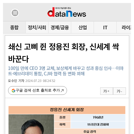
종합
정치/사회
경제/금융
산업
IT
라이
쇄신 고삐 쥔 정용진 회장, 신세계 싹
바꾼다
100일 만에 CEO 3명 교체, 보상체계 바꾸고 성과 중심 인사…이마
트-에브리데이 통합, CJ와 협력 등 변화 꾀해
오수민 기자
2024.07.23 08:24:52
구글 검색 선호 출처로 추가
가 +
가 -