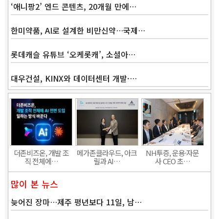
‘애니팡2’ 엔드 콘텐츠, 20개월 만에…
한미약품, AI로 설계한 비만신약…국제…
롯데캐슬 유튜브 ‘오케롯캐’, 소셜아…
대우건설, KINX와 데이터센터 개발·…
Band
더존비즈온, 개발 조
메가존클라우드, 아크
NH투증, 운용·자문
직 전체에…
릴과 AI…
사 CEO 초…
많이 본 뉴스
늦어진 장마…제주 평년보다 11일, 남…