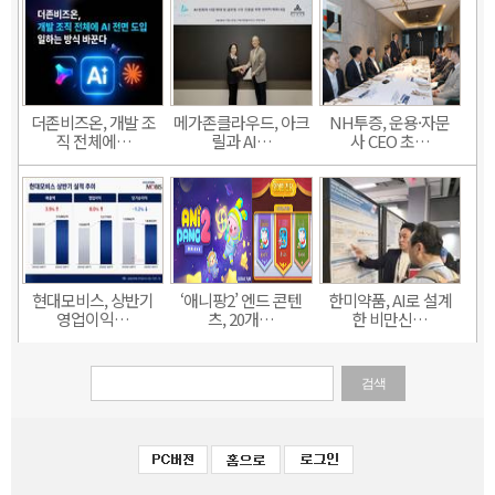
더존비즈온, 개발 조
메가존클라우드, 아크
NH투증, 운용·자문
직 전체에…
릴과 AI…
사 CEO 초…
현대모비스, 상반기
‘애니팡2’ 엔드 콘텐
한미약품, AI로 설계
영업이익…
츠, 20개…
한 비만신…
검색