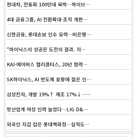
현대차, 전동화 100만대 육박…하이브…
4대 금융그룹, AI 전환확대·조직 개편…
신한금융, 롯데손보 인수 유력…비은행…
“하이닉스의 성공은 도전의 결과. 지…
KAI·에어버스 헬리콥터스, 20년 협력…
SK하이닉스, AI 반도체 호황에 젊은 인…
삼성전자, 개발 19%↑ 제조 17%↓……
방산업계 여성 인력 늘었다…LIG D&…
외국인 지갑 잡은 롯데백화점…실적도…