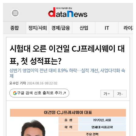
종합
정치/사회
경제/금융
산업
IT
라이
시험대 오른 이건일 CJ프레시웨이 대
표, 첫 성적표는?
상반기 영업이익 전년 대비 8.9% 하락…실적 개선, 사업다각화 숙
제
오수민 기자
2024.08.16 08:22:02
구글 검색 선호 출처로 추가
가 +
가 -