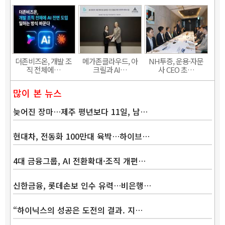
더존비즈온, 개발 조
메가존클라우드, 아
NH투증, 운용·자문
직 전체에…
크릴과 AI…
사 CEO 초…
많이 본 뉴스
늦어진 장마…제주 평년보다 11일, 남…
현대차, 전동화 100만대 육박…하이브…
4대 금융그룹, AI 전환확대·조직 개편…
신한금융, 롯데손보 인수 유력…비은행…
“하이닉스의 성공은 도전의 결과. 지…