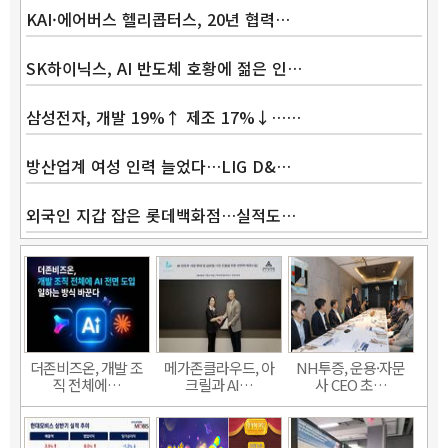
KAI·에어버스 헬리콥터스, 20년 협력…
SK하이닉스, AI 반도체 호황에 젊은 인…
삼성전자, 개발 19%↑ 제조 17%↓……
방산업계 여성 인력 늘었다…LIG D&…
외국인 지갑 잡은 롯데백화점…실적도…
더존비즈온, 개발 조
메가존클라우드, 아
NH투증, 운용·자문
직 전체에…
크릴과 AI…
사 CEO 초…