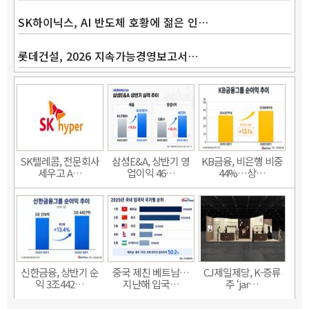
SK하이닉스, AI 반도체 호황에 젊은 인…
롯데건설, 2026 지속가능경영보고서…
SK텔레콤, 전문회사
삼성E&A, 상반기 영
KB금융, 비은행 비중
세우고 A…
업이익 46…
44%…상…
신한금융, 상반기 순
중국 제친 베트남…
CJ제일제당, K-증류
익 3조442…
지난해 입국…
주 ‘jar…