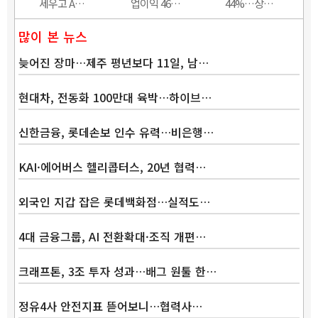
세우고 A…
업이익 46…
44%…상…
많이 본 뉴스
늦어진 장마…제주 평년보다 11일, 남…
현대차, 전동화 100만대 육박…하이브…
신한금융, 롯데손보 인수 유력…비은행…
KAI·에어버스 헬리콥터스, 20년 협력…
외국인 지갑 잡은 롯데백화점…실적도…
4대 금융그룹, AI 전환확대·조직 개편…
크래프톤, 3조 투자 성과…배그 원툴 한…
정유4사 안전지표 뜯어보니…협력사…