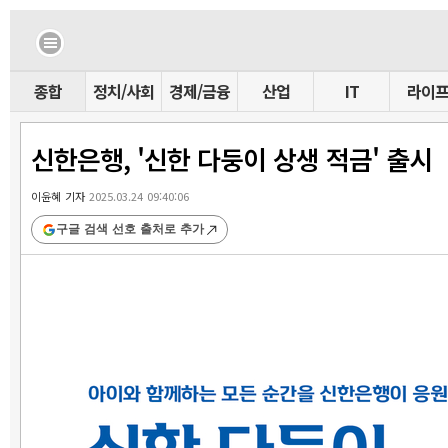
종합
정치/사회
경제/금융
산업
IT
라이
신한은행, '신한 다둥이 상생 적금' 출시
이윤혜 기자
2025.03.24 09:40:06
구글 검색 선호 출처로 추가