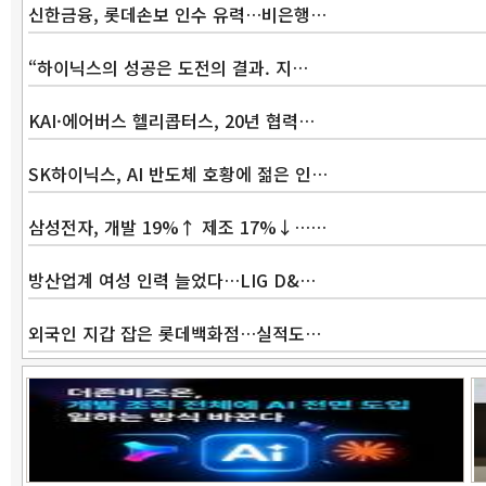
신한금융, 롯데손보 인수 유력…비은행…
“하이닉스의 성공은 도전의 결과. 지…
KAI·에어버스 헬리콥터스, 20년 협력…
SK하이닉스, AI 반도체 호황에 젊은 인…
삼성전자, 개발 19%↑ 제조 17%↓……
방산업계 여성 인력 늘었다…LIG D&…
외국인 지갑 잡은 롯데백화점…실적도…