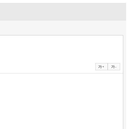
가 +
가 -