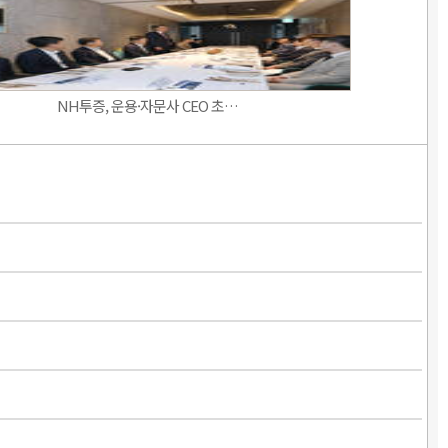
NH투증, 운용·자문사 CEO 초…