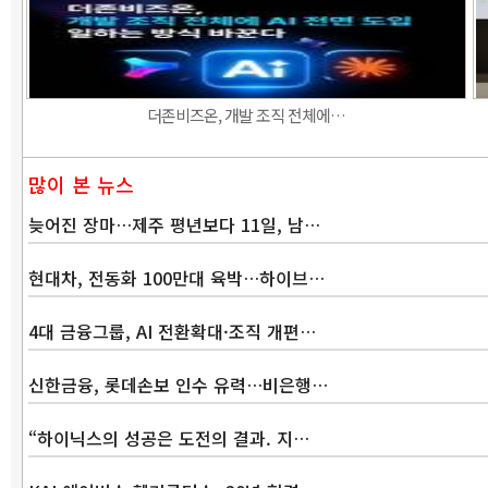
더존비즈온, 개발 조직 전체에…
많이 본 뉴스
늦어진 장마…제주 평년보다 11일, 남…
현대차, 전동화 100만대 육박…하이브…
4대 금융그룹, AI 전환확대·조직 개편…
신한금융, 롯데손보 인수 유력…비은행…
“하이닉스의 성공은 도전의 결과. 지…