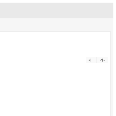
가 +
가 -