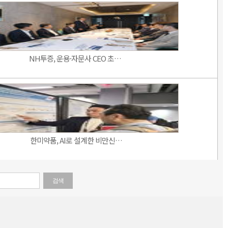
NH투증, 운용·자문사 CEO 초…
한미약품, AI로 설계한 비만신…
검색