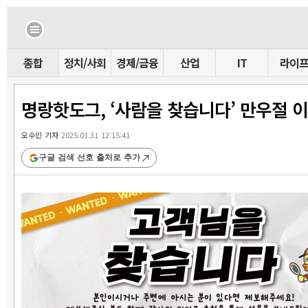
종합
정치/사회
경제/금융
산업
IT
라이
명랑핫도그, ‘사람을 찾습니다’ 만우절 
오수민 기자
2025.03.31 12:15:41
구글 검색 선호 출처로 추가