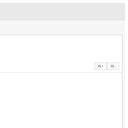
가 +
가 -