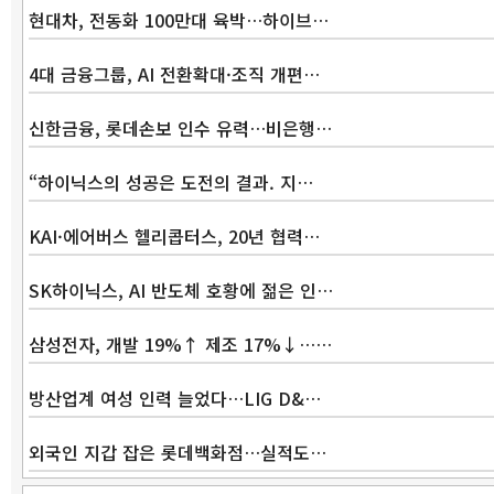
현대차, 전동화 100만대 육박…하이브…
4대 금융그룹, AI 전환확대·조직 개편…
신한금융, 롯데손보 인수 유력…비은행…
“하이닉스의 성공은 도전의 결과. 지…
KAI·에어버스 헬리콥터스, 20년 협력…
SK하이닉스, AI 반도체 호황에 젊은 인…
삼성전자, 개발 19%↑ 제조 17%↓……
방산업계 여성 인력 늘었다…LIG D&…
외국인 지갑 잡은 롯데백화점…실적도…