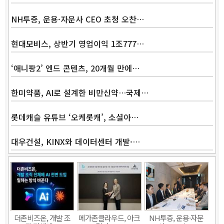
NH투증, 운용·자문사 CEO 초청 오찬…
현대모비스, 상반기 영업이익 1조777…
‘애니팡2’ 엔드 콘텐츠, 20개월 만에…
한미약품, AI로 설계한 비만신약…국제…
롯데캐슬 유튜브 ‘오케롯캐’, 소셜아…
대우건설, KINX와 데이터센터 개발·…
Band
더존비즈온, 개발 조
메가존클라우드, 아크
NH투증, 운용·자문