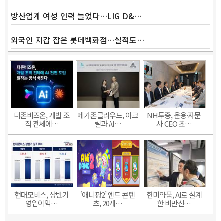
방산업계 여성 인력 늘었다…LIG D&…
외국인 지갑 잡은 롯데백화점…실적도…
더존비즈온, 개발 조
메가존클라우드, 아크
NH투증, 운용·자문
직 전체에…
릴과 AI…
사 CEO 초…
현대모비스, 상반기
‘애니팡2’ 엔드 콘텐
한미약품, AI로 설계
영업이익…
츠, 20개…
한 비만신…