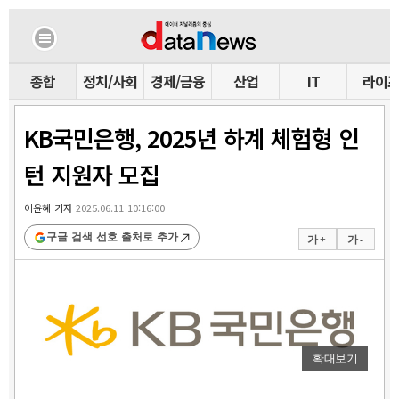
종합
정치/사회
경제/금융
산업
IT
라이
KB국민은행, 2025년 하계 체험형 인
턴 지원자 모집
이윤혜 기자
2025.06.11 10:16:00
구글 검색 선호 출처로 추가
가 +
가 -
확대보기