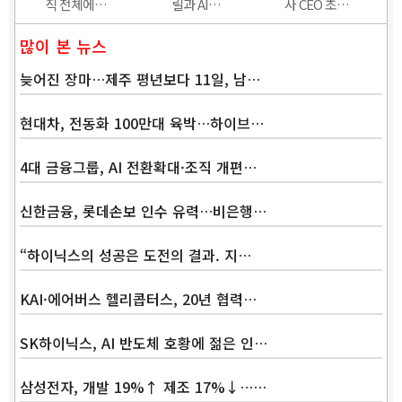
직 전체에…
릴과 AI…
사 CEO 초…
많이 본 뉴스
늦어진 장마…제주 평년보다 11일, 남…
현대차, 전동화 100만대 육박…하이브…
4대 금융그룹, AI 전환확대·조직 개편…
신한금융, 롯데손보 인수 유력…비은행…
“하이닉스의 성공은 도전의 결과. 지…
KAI·에어버스 헬리콥터스, 20년 협력…
SK하이닉스, AI 반도체 호황에 젊은 인…
삼성전자, 개발 19%↑ 제조 17%↓……