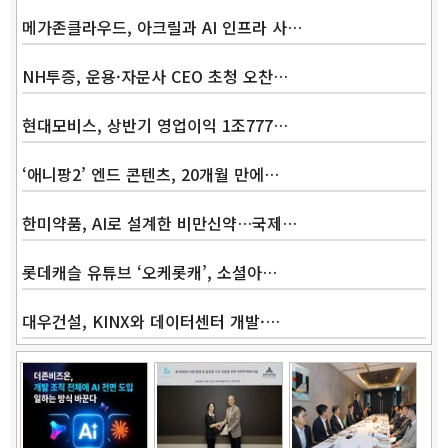
메가존클라우드, 아크릴과 AI 인프라 사…
NH투증, 운용·자문사 CEO 초청 오찬…
현대모비스, 상반기 영업이익 1조777…
‘애니팡2’ 엔드 콘텐츠, 20개월 만에…
한미약품, AI로 설계한 비만신약…국제…
롯데캐슬 유튜브 ‘오케롯캐’, 소셜아…
대우건설, KINX와 데이터센터 개발·…
Band