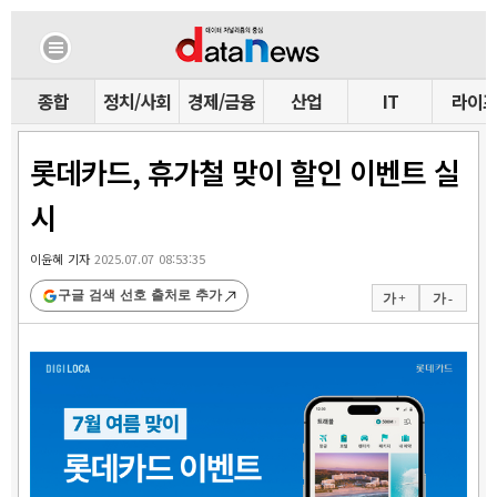
종합
정치/사회
경제/금융
산업
IT
라이
롯데카드, 휴가철 맞이 할인 이벤트 실
시
이윤혜 기자
2025.07.07 08:53:35
구글 검색 선호 출처로 추가
가 +
가 -