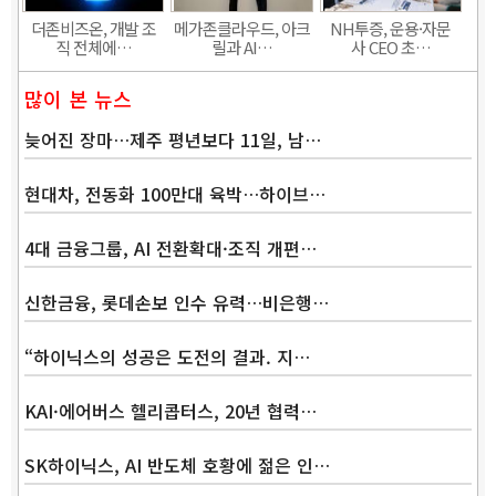
더존비즈온, 개발 조
메가존클라우드, 아크
NH투증, 운용·자문
직 전체에…
릴과 AI…
사 CEO 초…
많이 본 뉴스
늦어진 장마…제주 평년보다 11일, 남…
현대차, 전동화 100만대 육박…하이브…
4대 금융그룹, AI 전환확대·조직 개편…
신한금융, 롯데손보 인수 유력…비은행…
“하이닉스의 성공은 도전의 결과. 지…
KAI·에어버스 헬리콥터스, 20년 협력…
SK하이닉스, AI 반도체 호황에 젊은 인…