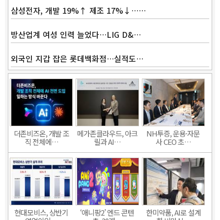
삼성전자, 개발 19%↑ 제조 17%↓……
방산업계 여성 인력 늘었다…LIG D&…
외국인 지갑 잡은 롯데백화점…실적도…
더존비즈온, 개발 조
메가존클라우드, 아크
NH투증, 운용·자문
직 전체에…
릴과 AI…
사 CEO 초…
현대모비스, 상반기
‘애니팡2’ 엔드 콘텐
한미약품, AI로 설계