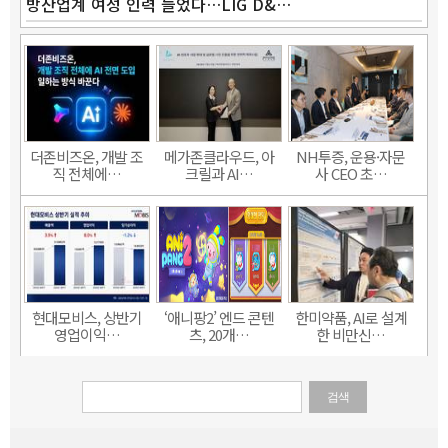
방산업계 여성 인력 늘었다…LIG D&…
더존비즈온, 개발 조
메가존클라우드, 아
NH투증, 운용·자문
직 전체에…
크릴과 AI…
사 CEO 초…
현대모비스, 상반기
‘애니팡2’ 엔드 콘텐
한미약품, AI로 설계
영업이익…
츠, 20개…
한 비만신…
검색