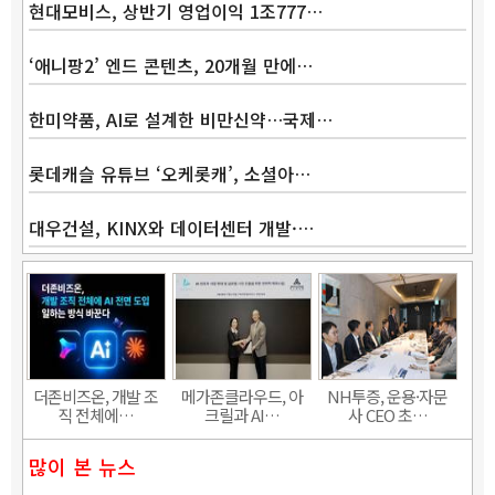
현대모비스, 상반기 영업이익 1조777…
‘애니팡2’ 엔드 콘텐츠, 20개월 만에…
한미약품, AI로 설계한 비만신약…국제…
롯데캐슬 유튜브 ‘오케롯캐’, 소셜아…
대우건설, KINX와 데이터센터 개발·…
Band
더존비즈온, 개발 조
메가존클라우드, 아
NH투증, 운용·자문
직 전체에…
크릴과 AI…
사 CEO 초…
많이 본 뉴스