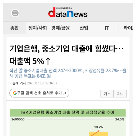
종합
정치/사회
경제/금융
산업
IT
라이
기업은행, 중소기업 대출에 힘썼다…
대출액 5%↑
작년 말 중소기업대출 잔액 247조2000억, 시장점유율 23.7%…올
해 공급 목표는 64조 원
이윤혜 기자
2025.07.18 08:36:37
구글 검색 선호 출처로 추가
가 +
가 -