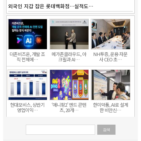
외국인 지갑 잡은 롯데백화점…실적도…
더존비즈온, 개발 조
메가존클라우드, 아
NH투증, 운용·자문
직 전체에…
크릴과 AI…
사 CEO 초…
현대모비스, 상반기
‘애니팡2’ 엔드 콘텐
한미약품, AI로 설계
영업이익…
츠, 20개…
한 비만신…
검색