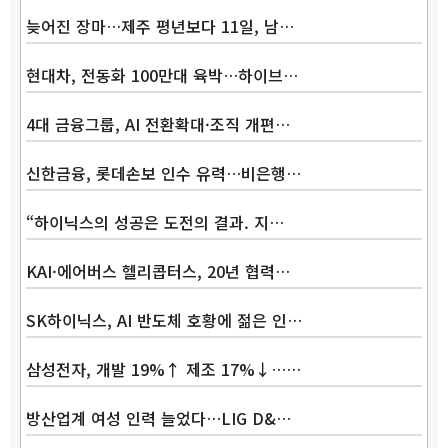
늦어진 장마…제주 평년보다 11일, 남…
현대차, 전동화 100만대 육박…하이브…
4대 금융그룹, AI 전환확대·조직 개편…
신한금융, 롯데손보 인수 유력…비은행…
“하이닉스의 성공은 도전의 결과. 지…
KAI·에어버스 헬리콥터스, 20년 협력…
SK하이닉스, AI 반도체 호황에 젊은 인…
삼성전자, 개발 19%↑ 제조 17%↓……
방산업계 여성 인력 늘었다…LIG D&…