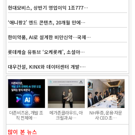
현대모비스, 상반기 영업이익 1조777…
‘애니팡2’ 엔드 콘텐츠, 20개월 만에…
한미약품, AI로 설계한 비만신약…국제…
롯데캐슬 유튜브 ‘오케롯캐’, 소셜아…
대우건설, KINX와 데이터센터 개발·…
Band
더존비즈온, 개발 조
메가존클라우드, 아
NH투증, 운용·자문
직 전체에…
크릴과 AI…
사 CEO 초…
많이 본 뉴스