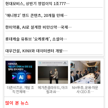
현대모비스, 상반기 영업이익 1조777…
‘애니팡2’ 엔드 콘텐츠, 20개월 만에…
한미약품, AI로 설계한 비만신약…국제…
롯데캐슬 유튜브 ‘오케롯캐’, 소셜아…
대우건설, KINX와 데이터센터 개발·…
Band
더존비즈온, 개발 조
메가존클라우드, 아크
NH투증, 운용·자문
직 전체에…
릴과 AI…
사 CEO 초…
많이 본 뉴스