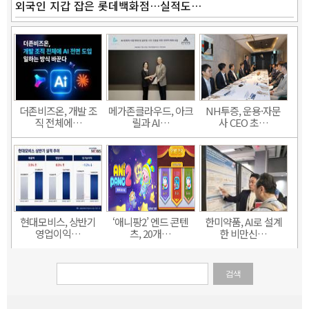
외국인 지갑 잡은 롯데백화점…실적도…
더존비즈온, 개발 조
메가존클라우드, 아크
NH투증, 운용·자문
직 전체에…
릴과 AI…
사 CEO 초…
현대모비스, 상반기
‘애니팡2’ 엔드 콘텐
한미약품, AI로 설계
영업이익…
츠, 20개…
한 비만신…
검색