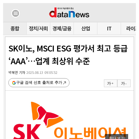
종합
정치/사회
경제/금융
산업
IT
라이
SK이노, MSCI ESG 평가서 최고 등급
‘AAA’…업계 최상위 수준
박혜연 기자
2025.08.13 09:05:52
구글 검색 선호 출처로 추가
가 +
가 -
확대보기