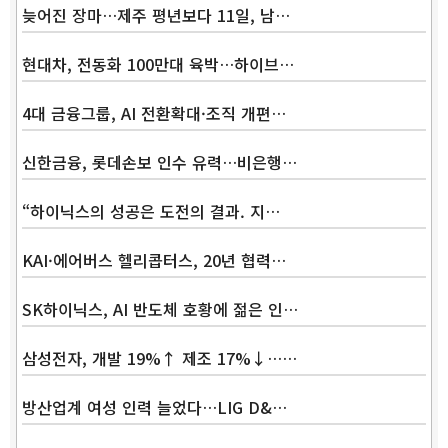
늦어진 장마…제주 평년보다 11일, 남…
현대차, 전동화 100만대 육박…하이브…
4대 금융그룹, AI 전환확대·조직 개편…
신한금융, 롯데손보 인수 유력…비은행…
“하이닉스의 성공은 도전의 결과. 지…
KAI·에어버스 헬리콥터스, 20년 협력…
SK하이닉스, AI 반도체 호황에 젊은 인…
삼성전자, 개발 19%↑ 제조 17%↓……
방산업계 여성 인력 늘었다…LIG D&…