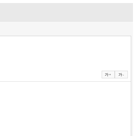
가 +
가 -