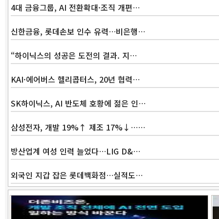
4대 금융그룹, AI 전환확대·조직 개편…
신한금융, 롯데손보 인수 유력…비은행…
“하이닉스의 성공은 도전의 결과. 지…
KAI·에어버스 헬리콥터스, 20년 협력…
SK하이닉스, AI 반도체 호황에 젊은 인…
삼성전자, 개발 19%↑ 제조 17%↓……
방산업계 여성 인력 늘었다…LIG D&…
외국인 지갑 잡은 롯데백화점…실적도…