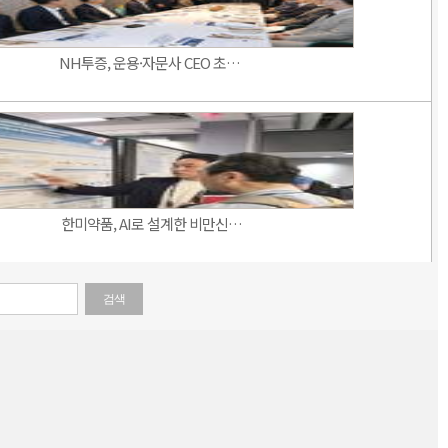
NH투증, 운용·자문사 CEO 초…
한미약품, AI로 설계한 비만신…
검색