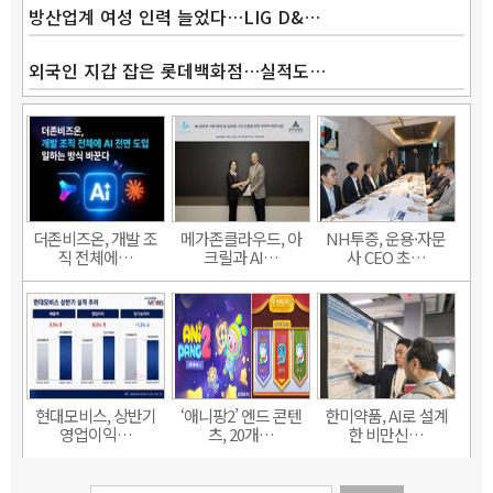
방산업계 여성 인력 늘었다…LIG D&…
외국인 지갑 잡은 롯데백화점…실적도…
더존비즈온, 개발 조
메가존클라우드, 아
NH투증, 운용·자문
직 전체에…
크릴과 AI…
사 CEO 초…
현대모비스, 상반기
‘애니팡2’ 엔드 콘텐
한미약품, AI로 설계
영업이익…
츠, 20개…
한 비만신…