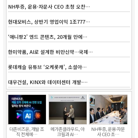
NH투증, 운용·자문사 CEO 초청 오찬…
현대모비스, 상반기 영업이익 1조777…
‘애니팡2’ 엔드 콘텐츠, 20개월 만에…
한미약품, AI로 설계한 비만신약…국제…
롯데캐슬 유튜브 ‘오케롯캐’, 소셜아…
대우건설, KINX와 데이터센터 개발·…
Band
더존비즈온, 개발 조
메가존클라우드, 아
NH투증, 운용·자문
직 전체에…
크릴과 AI…
사 CEO 초…