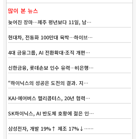
많이 본 뉴스
늦어진 장마…제주 평년보다 11일, 남…
현대차, 전동화 100만대 육박…하이브…
4대 금융그룹, AI 전환확대·조직 개편…
신한금융, 롯데손보 인수 유력…비은행…
“하이닉스의 성공은 도전의 결과. 지…
KAI·에어버스 헬리콥터스, 20년 협력…
SK하이닉스, AI 반도체 호황에 젊은 인…
삼성전자, 개발 19%↑ 제조 17%↓……