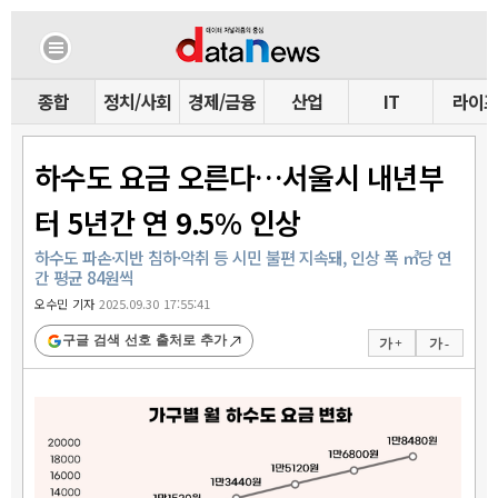
종합
정치/사회
경제/금융
산업
IT
라이
하수도 요금 오른다…서울시 내년부
터 5년간 연 9.5% 인상
하수도 파손·지반 침하·악취 등 시민 불편 지속돼, 인상 폭 ㎥당 연
간 평균 84원씩
오수민 기자
2025.09.30 17:55:41
구글 검색 선호 출처로 추가
가 +
가 -