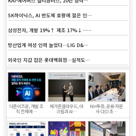
KAI·에어버스 헬리콥터스, 20년 협력…
SK하이닉스, AI 반도체 호황에 젊은 인…
삼성전자, 개발 19%↑ 제조 17%↓……
방산업계 여성 인력 늘었다…LIG D&…
외국인 지갑 잡은 롯데백화점…실적도…
더존비즈온, 개발 조
메가존클라우드, 아
NH투증, 운용·자문
직 전체에…
크릴과 AI…
사 CEO 초…