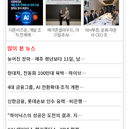
더존비즈온, 개발 조
메가존클라우드, 아
NH투증, 운용·자문
직 전체에…
크릴과 AI…
사 CEO 초…
많이 본 뉴스
늦어진 장마…제주 평년보다 11일, 남…
현대차, 전동화 100만대 육박…하이브…
4대 금융그룹, AI 전환확대·조직 개편…
신한금융, 롯데손보 인수 유력…비은행…
“하이닉스의 성공은 도전의 결과. 지…