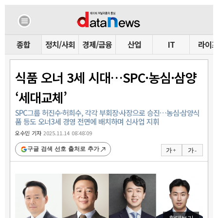
종합
정치/사회
경제/금융
산업
IT
라이
식품 오너 3세 시대…SPC·농심·삼양
‘세대교체’
SPC그룹 허진수·허희수, 각각 부회장·사장으로 승진…농심·삼양식
품 등도 오너3세 경영 전면에 배치하며 신사업 지휘
오수민 기자
2025.11.14 08:48:09
구글 검색 선호 출처로 추가
가 +
가 -