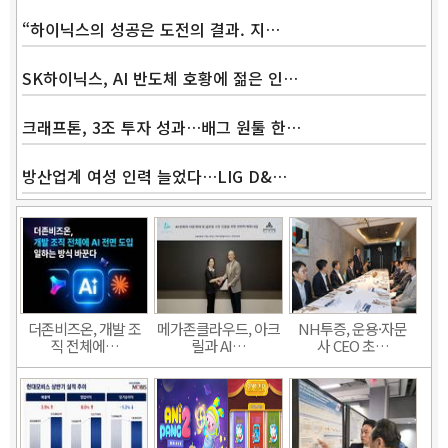
“하이닉스의 성공은 도전의 결과. 지…
SK하이닉스, AI 반도체 호황에 젊은 인…
크래프톤, 3조 투자 성과…배그 원툴 한…
방산업계 여성 인력 늘었다…LIG D&…
더존비즈온, 개발 조
메가존클라우드, 아크
NH투증, 운용·자문
직 전체에…
릴과 AI…
사 CEO 초…