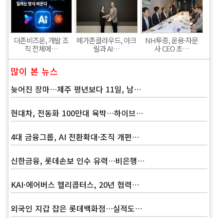
더존비즈온, 개발 조
메가존클라우드, 아크
NH투증, 운용·자문
직 전체에…
릴과 AI…
사 CEO 초…
많이 본 뉴스
늦어진 장마…제주 평년보다 11일, 남…
현대차, 전동화 100만대 육박…하이브…
4대 금융그룹, AI 전환확대·조직 개편…
신한금융, 롯데손보 인수 유력…비은행…
KAI·에어버스 헬리콥터스, 20년 협력…
외국인 지갑 잡은 롯데백화점…실적도…