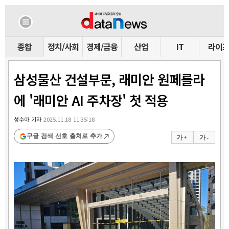
종합
정치/사회
경제/금융
산업
IT
라이
삼성물산 건설부문, 래미안 원페를라
에 '래미안 AI 주차장' 첫 적용
성수아 기자
2025.11.18 11:35:18
구글 검색 선호 출처로 추가
가 +
가 -