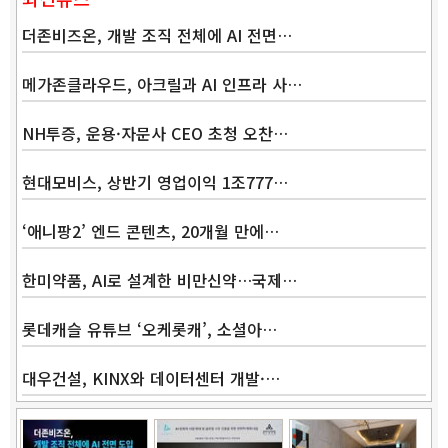
더존비즈온, 개발 조직 전체에 AI 전면…
메가존클라우드, 아크릴과 AI 인프라 사…
NH투증, 운용·자문사 CEO 초청 오찬…
현대모비스, 상반기 영업이익 1조777…
‘애니팡2’ 엔드 콘텐츠, 20개월 만에…
한미약품, AI로 설계한 비만신약…국제…
롯데캐슬 유튜브 ‘오케롯캐’, 소셜아…
대우건설, KINX와 데이터센터 개발·…
Band