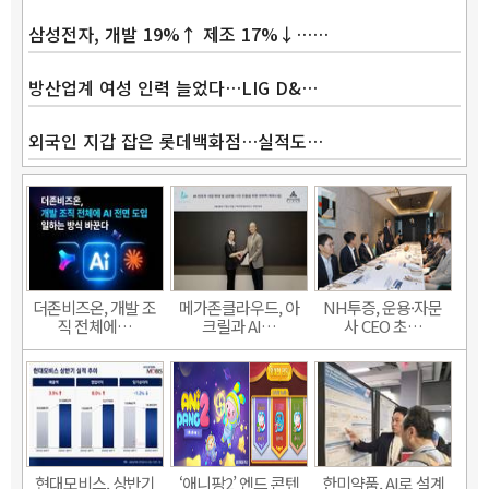
삼성전자, 개발 19%↑ 제조 17%↓……
방산업계 여성 인력 늘었다…LIG D&…
외국인 지갑 잡은 롯데백화점…실적도…
더존비즈온, 개발 조
메가존클라우드, 아
NH투증, 운용·자문
직 전체에…
크릴과 AI…
사 CEO 초…
현대모비스, 상반기
‘애니팡2’ 엔드 콘텐
한미약품, AI로 설계