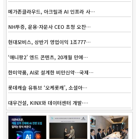
메가존클라우드, 아크릴과 AI 인프라 사…
NH투증, 운용·자문사 CEO 초청 오찬…
현대모비스, 상반기 영업이익 1조777…
‘애니팡2’ 엔드 콘텐츠, 20개월 만에…
한미약품, AI로 설계한 비만신약…국제…
롯데캐슬 유튜브 ‘오케롯캐’, 소셜아…
대우건설, KINX와 데이터센터 개발·…
Band