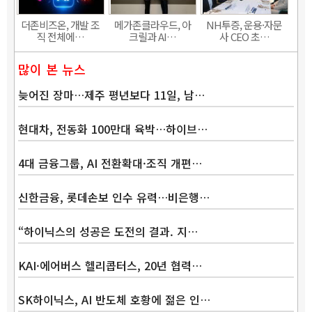
더존비즈온, 개발 조
메가존클라우드, 아
NH투증, 운용·자문
직 전체에…
크릴과 AI…
사 CEO 초…
많이 본 뉴스
늦어진 장마…제주 평년보다 11일, 남…
현대차, 전동화 100만대 육박…하이브…
4대 금융그룹, AI 전환확대·조직 개편…
신한금융, 롯데손보 인수 유력…비은행…
“하이닉스의 성공은 도전의 결과. 지…
KAI·에어버스 헬리콥터스, 20년 협력…
SK하이닉스, AI 반도체 호황에 젊은 인…