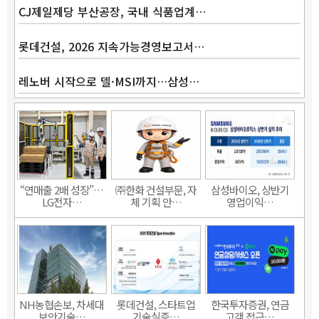
CJ제일제당 부산공장, 국내 식품업계…
롯데건설, 2026 지속가능경영보고서…
레노버 시작으로 델·MSI까지…삼성…
“연매출 2배 성장”…
㈜한화 건설부문, 자
삼성바이오, 상반기
LG전자…
체 기획 안…
영업이익…
NH농협손보, 차세대
롯데건설, 스타트업
한국투자증권, 연금
보안기술…
기술실증…
고객 접근…