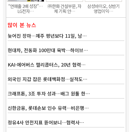
“연매출 2배 성장”…
㈜한화 건설부문, 자
삼성바이오, 상반기
LG전자…
체 기획 안…
영업이익…
많이 본 뉴스
늦어진 장마…제주 평년보다 11일, 남…
현대차, 전동화 100만대 육박…하이브…
KAI·에어버스 헬리콥터스, 20년 협력…
외국인 지갑 잡은 롯데백화점…실적도…
크래프톤, 3조 투자 성과…배그 원툴 한…
신한금융, 롯데손보 인수 유력…비은행…
정유4사 안전지표 뜯어보니…협력사…