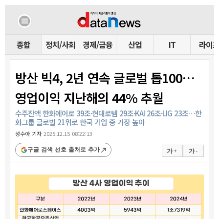
종합
정치/사회
경제/금융
산업
IT
라이
방산 빅4, 2년 연속 글로벌 톱100…
영업이익 지난해의 44% 추월
수주잔액 한화에어로 39조·현대로템 29조·KAI 26조·LIG 23조…한
화그룹 글로벌 21위로 한국 기업 중 가장 높아
성수아 기자
2025.12.15 08:22:13
구글 검색 선호 출처로 추가
가 +
가 -