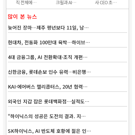
직 전체에…
크릴과 AI…
사 CEO 초…
많이 본 뉴스
늦어진 장마…제주 평년보다 11일, 남…
현대차, 전동화 100만대 육박…하이브…
4대 금융그룹, AI 전환확대·조직 개편…
신한금융, 롯데손보 인수 유력…비은행…
KAI·에어버스 헬리콥터스, 20년 협력…
외국인 지갑 잡은 롯데백화점…실적도…
“하이닉스의 성공은 도전의 결과. 지…
SK하이닉스, AI 반도체 호황에 젊은 인…