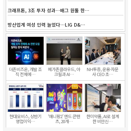
크래프톤, 3조 투자 성과…배그 원툴 한…
방산업계 여성 인력 늘었다…LIG D&…
더존비즈온, 개발 조
메가존클라우드, 아
NH투증, 운용·자문
직 전체에…
크릴과 AI…
사 CEO 초…
현대모비스, 상반기
‘애니팡2’ 엔드 콘텐
한미약품, AI로 설계
영업이익…
츠, 20개…
한 비만신…