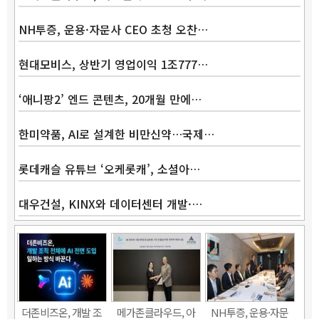
NH투증, 운용·자문사 CEO 초청 오찬…
현대모비스, 상반기 영업이익 1조777…
‘애니팡2’ 엔드 콘텐츠, 20개월 만에…
한미약품, AI로 설계한 비만신약…국제…
롯데캐슬 유튜브 ‘오케롯캐’, 소셜아…
대우건설, KINX와 데이터센터 개발·…
Band
더존비즈온, 개발 조
메가존클라우드, 아
NH투증, 운용·자문