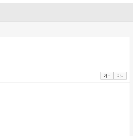
가 +
가 -