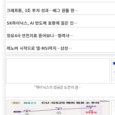
크래프톤, 3조 투자 성과…배그 원툴 한…
SK하이닉스, AI 반도체 호황에 젊은 인…
정유4사 안전지표 뜯어보니…협력사…
레노버 시작으로 델·MSI까지…삼성…
“하이닉스의 성공은 도전의 결…