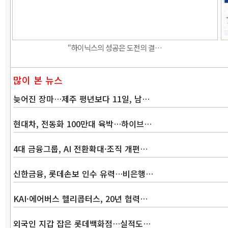
“하이닉스의 성공은 도전의 결…
많이 본 뉴스
늦어진 장마…제주 평년보다 11일, 남…
현대차, 전동화 100만대 육박…하이브…
4대 금융그룹, AI 전환확대·조직 개편…
신한금융, 롯데손보 인수 유력…비은행…
KAI·에어버스 헬리콥터스, 20년 협력…
외국인 지갑 잡은 롯데백화점…실적도…