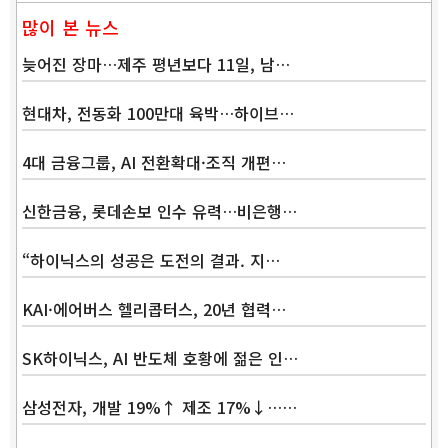
많이 본 뉴스
늦어진 장마…제주 평년보다 11일, 남…
현대차, 전동화 100만대 육박…하이브…
4대 금융그룹, AI 전환확대·조직 개편…
신한금융, 롯데손보 인수 유력…비은행…
“하이닉스의 성공은 도전의 결과. 지…
KAI·에어버스 헬리콥터스, 20년 협력…
SK하이닉스, AI 반도체 호황에 젊은 인…
삼성전자, 개발 19%↑ 제조 17%↓……