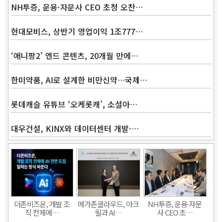
NH투증, 운용·자문사 CEO 초청 오찬…
현대모비스, 상반기 영업이익 1조777…
‘애니팡2’ 엔드 콘텐츠, 20개월 만에…
한미약품, AI로 설계한 비만신약…국제…
롯데캐슬 유튜브 ‘오케롯캐’, 소셜아…
대우건설, KINX와 데이터센터 개발·…
Band
더존비즈온, 개발 조
메가존클라우드, 아크
NH투증, 운용·자문
직 전체에…
릴과 AI…
사 CEO 초…