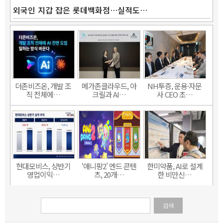
외국인 지갑 잡은 롯데백화점…실적도…
더존비즈온, 개발 조
메가존클라우드, 아
NH투증, 운용·자문
직 전체에…
크릴과 AI…
사 CEO 초…
현대모비스, 상반기
‘애니팡2’ 엔드 콘텐
한미약품, AI로 설계
영업이익…
츠, 20개…
한 비만신…
검색