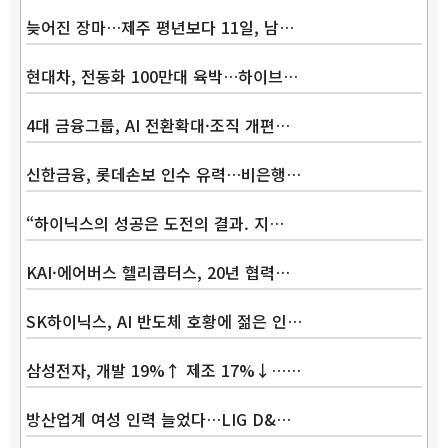
늦어진 장마…제주 평년보다 11일, 남…
현대차, 전동화 100만대 육박…하이브…
4대 금융그룹, AI 전환확대·조직 개편…
신한금융, 롯데손보 인수 유력…비은행…
“하이닉스의 성공은 도전의 결과. 지…
KAI·에어버스 헬리콥터스, 20년 협력…
SK하이닉스, AI 반도체 호황에 젊은 인…
삼성전자, 개발 19%↑ 제조 17%↓……
방산업계 여성 인력 늘었다…LIG D&…