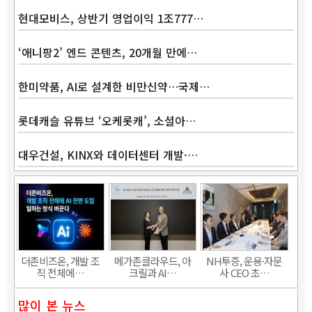
현대모비스, 상반기 영업이익 1조777…
‘애니팡2’ 엔드 콘텐츠, 20개월 만에…
한미약품, AI로 설계한 비만신약…국제…
롯데캐슬 유튜브 ‘오케롯캐’, 소셜아…
대우건설, KINX와 데이터센터 개발·…
Band
더존비즈온, 개발 조
메가존클라우드, 아
NH투증, 운용·자문
직 전체에…
크릴과 AI…
사 CEO 초…
많이 본 뉴스