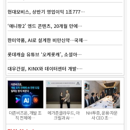
현대모비스, 상반기 영업이익 1조777…
‘애니팡2’ 엔드 콘텐츠, 20개월 만에…
한미약품, AI로 설계한 비만신약…국제…
롯데캐슬 유튜브 ‘오케롯캐’, 소셜아…
대우건설, KINX와 데이터센터 개발·…
Band
더존비즈온, 개발 조
메가존클라우드, 아
NH투증, 운용·자문
직 전체에…
크릴과 AI…
사 CEO 초…