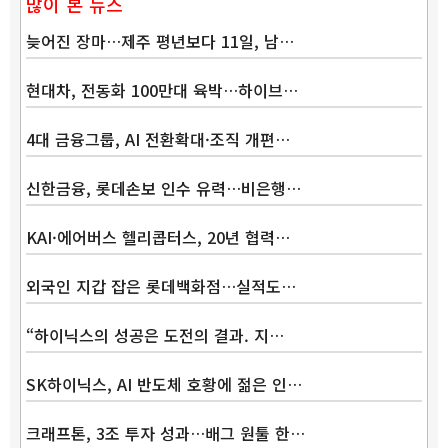
많이 본 뉴스
늦어진 장마…제주 평년보다 11일, 남…
현대차, 전동화 100만대 육박…하이브…
4대 금융그룹, AI 전환확대·조직 개편…
신한금융, 롯데손보 인수 유력…비은행…
KAI·에어버스 헬리콥터스, 20년 협력…
외국인 지갑 잡은 롯데백화점…실적도…
“하이닉스의 성공은 도전의 결과. 지…
SK하이닉스, AI 반도체 호황에 젊은 인…
크래프톤, 3조 투자 성과…배그 원툴 한…