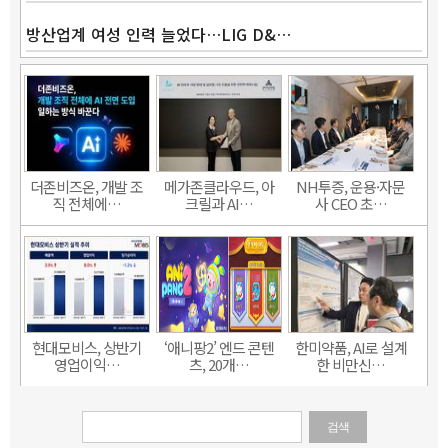
방산업계 여성 인력 늘었다…LIG D&…
더존비즈온, 개발 조
메가존클라우드, 아
NH투증, 운용·자문
직 전체에…
크릴과 AI…
사 CEO 초…
현대모비스, 상반기
‘애니팡2’ 엔드 콘텐
한미약품, AI로 설계
영업이익…
츠, 20개…
한 비만신…
검색