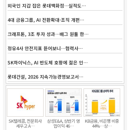
외국인 지갑 잡은 롯데백화점…실적도…
4대 금융그룹, AI 전환확대·조직 개편…
크래프톤, 3조 투자 성과…배그 원툴 한…
정유4사 안전지표 뜯어보니…협력사…
SK하이닉스, AI 반도체 호황에 젊은 인…
롯데건설, 2026 지속가능경영보고서…
SK텔레콤, 전문회사
삼성E&A, 상반기 영
KB금융, 비은행 비중
세우고 A…
업이익 46…
44%…상…