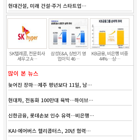
현대건설, 미래 건설·주거 스타트업…
SK텔레콤, 전문회사
삼성E&A, 상반기 영
KB금융, 비은행 비중
세우고 A…
업이익 46…
44%…상…
많이 본 뉴스
늦어진 장마…제주 평년보다 11일, 남…
현대차, 전동화 100만대 육박…하이브…
신한금융, 롯데손보 인수 유력…비은행…
KAI·에어버스 헬리콥터스, 20년 협력…