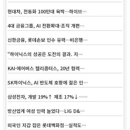
현대차, 전동화 100만대 육박…하이브…
4대 금융그룹, AI 전환확대·조직 개편…
신한금융, 롯데손보 인수 유력…비은행…
“하이닉스의 성공은 도전의 결과. 지…
KAI·에어버스 헬리콥터스, 20년 협력…
SK하이닉스, AI 반도체 호황에 젊은 인…
삼성전자, 개발 19%↑ 제조 17%↓……
방산업계 여성 인력 늘었다…LIG D&…
외국인 지갑 잡은 롯데백화점…실적도…