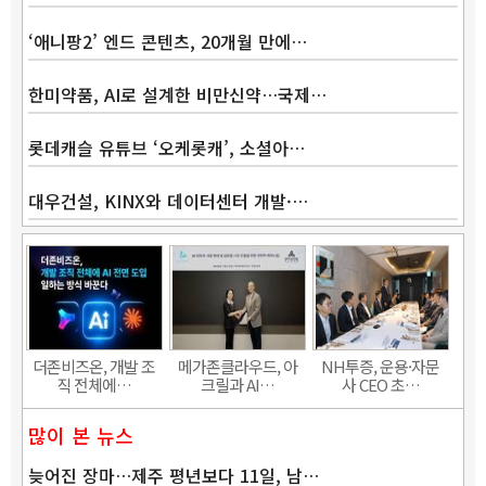
‘애니팡2’ 엔드 콘텐츠, 20개월 만에…
한미약품, AI로 설계한 비만신약…국제…
롯데캐슬 유튜브 ‘오케롯캐’, 소셜아…
대우건설, KINX와 데이터센터 개발·…
Band
더존비즈온, 개발 조
메가존클라우드, 아
NH투증, 운용·자문
직 전체에…
크릴과 AI…
사 CEO 초…
많이 본 뉴스
늦어진 장마…제주 평년보다 11일, 남…