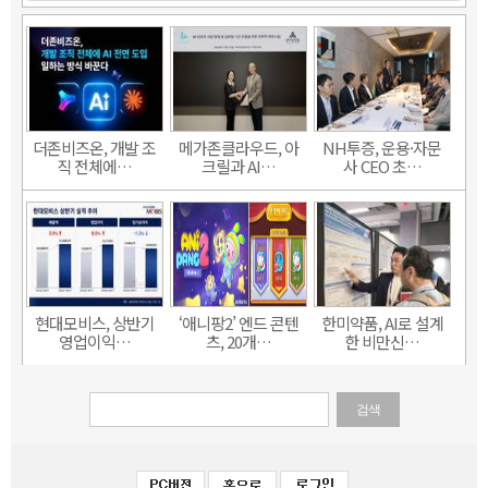
더존비즈온, 개발 조
메가존클라우드, 아
NH투증, 운용·자문
직 전체에…
크릴과 AI…
사 CEO 초…
현대모비스, 상반기
‘애니팡2’ 엔드 콘텐
한미약품, AI로 설계
영업이익…
츠, 20개…
한 비만신…
검색