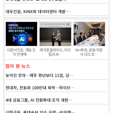
대우건설, KINX와 데이터센터 개발·…
Band
더존비즈온, 개발 조
메가존클라우드, 아크
NH투증, 운용·자문
직 전체에…
릴과 AI…
사 CEO 초…
많이 본 뉴스
늦어진 장마…제주 평년보다 11일, 남…
현대차, 전동화 100만대 육박…하이브…
4대 금융그룹, AI 전환확대·조직 개편…
신한금융, 롯데손보 인수 유력…비은행…