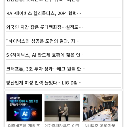
KAI·에어버스 헬리콥터스, 20년 협력…
외국인 지갑 잡은 롯데백화점…실적도…
“하이닉스의 성공은 도전의 결과. 지…
SK하이닉스, AI 반도체 호황에 젊은 인…
크래프톤, 3조 투자 성과…배그 원툴 한…
방산업계 여성 인력 늘었다…LIG D&…
더존비즈온, 개발 조
메가존클라우드, 아크
NH투증, 운용·자문