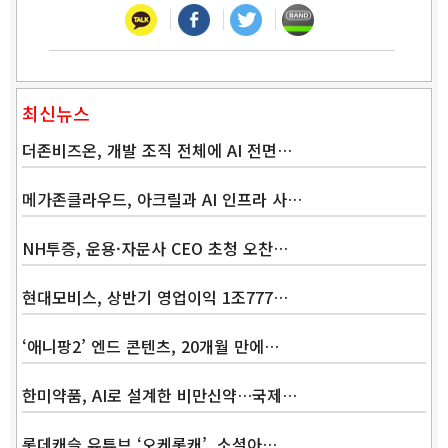
최신뉴스
더존비즈온, 개발 조직 전체에 AI 전면…
메가존클라우드, 아크릴과 AI 인프라 사…
NH투증, 운용·자문사 CEO 초청 오찬…
현대모비스, 상반기 영업이익 1조777…
‘애니팡2’ 엔드 콘텐츠, 20개월 만에…
한미약품, AI로 설계한 비만신약…국제…
롯데캐슬 유튜브 ‘오케롯캐’, 소셜아…