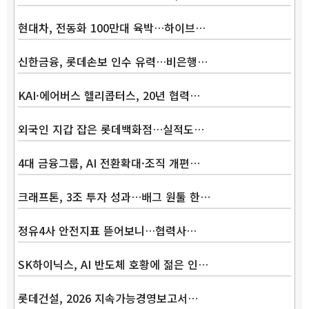
현대차, 전동화 100만대 육박…하이브…
신한금융, 롯데손보 인수 유력…비은행…
KAI·에어버스 헬리콥터스, 20년 협력…
외국인 지갑 잡은 롯데백화점…실적도…
4대 금융그룹, AI 전환확대·조직 개편…
크래프톤, 3조 투자 성과…배그 원툴 한…
정유4사 안전지표 뜯어보니…협력사…
SK하이닉스, AI 반도체 호황에 젊은 인…
롯데건설, 2026 지속가능경영보고서…