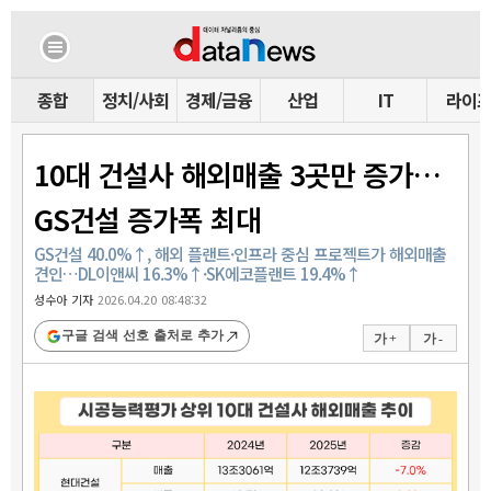
종합
정치/사회
경제/금융
산업
IT
라이
10대 건설사 해외매출 3곳만 증가…
GS건설 증가폭 최대
GS건설 40.0%↑, 해외 플랜트·인프라 중심 프로젝트가 해외매출
견인…DL이앤씨 16.3%↑·SK에코플랜트 19.4%↑
성수아 기자
2026.04.20 08:48:32
구글 검색 선호 출처로 추가
가 +
가 -