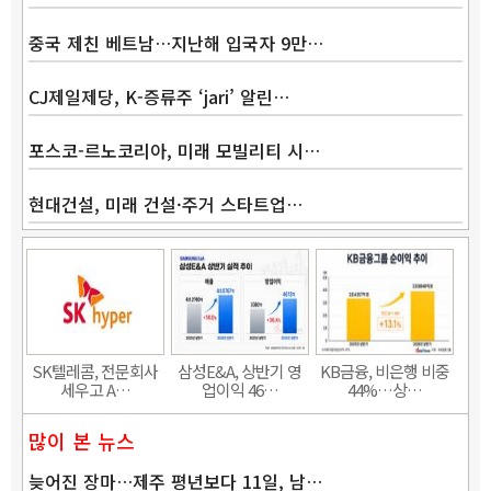
중국 제친 베트남…지난해 입국자 9만…
CJ제일제당, K-증류주 ‘jari’ 알린…
포스코-르노코리아, 미래 모빌리티 시…
현대건설, 미래 건설·주거 스타트업…
SK텔레콤, 전문회사
삼성E&A, 상반기 영
KB금융, 비은행 비중
세우고 A…
업이익 46…
44%…상…
많이 본 뉴스
늦어진 장마…제주 평년보다 11일, 남…