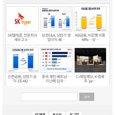
SK텔레콤, 전문회사
삼성E&A, 상반기 영
KB금융, 비은행 비중
세우고 A…
업이익 46…
44%…상…
신한금융, 상반기 순
중국 제친 베트남…
CJ제일제당, K-증류
익 3조442…
지난해 입국…
주 ‘jar…
검색