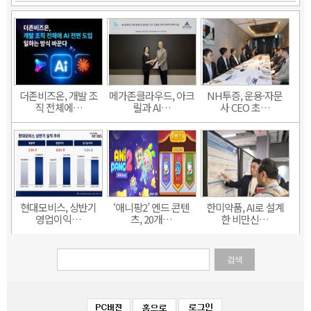
더존비즈온, 개발 조
메가존클라우드, 아크
NH투증, 운용·자문
직 전체에…
릴과 AI…
사 CEO 초…
현대모비스, 상반기
‘애니팡2’ 엔드 콘텐
한미약품, AI로 설계
영업이익…
츠, 20개…
한 비만신…
검색