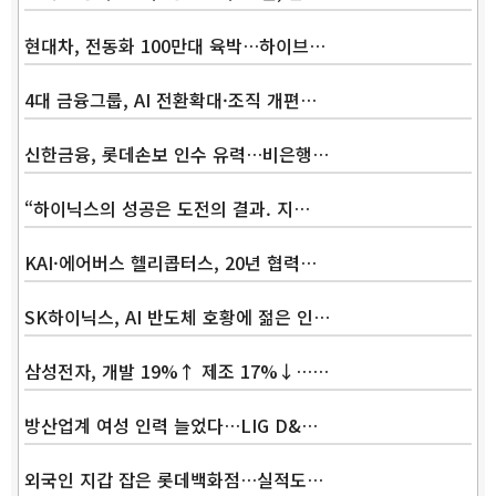
현대차, 전동화 100만대 육박…하이브…
4대 금융그룹, AI 전환확대·조직 개편…
신한금융, 롯데손보 인수 유력…비은행…
“하이닉스의 성공은 도전의 결과. 지…
KAI·에어버스 헬리콥터스, 20년 협력…
SK하이닉스, AI 반도체 호황에 젊은 인…
삼성전자, 개발 19%↑ 제조 17%↓……
방산업계 여성 인력 늘었다…LIG D&…
외국인 지갑 잡은 롯데백화점…실적도…