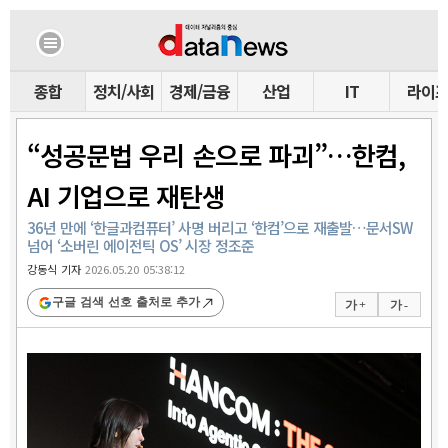
종합
정치/사회
경제/금융
산업
IT
라이
“성공문법 우리 손으로 파괴”…한컴,
AI 기업으로 재탄생
36년 만에 ‘한글과컴퓨터’ 사명 버리고 ‘한컴’으로 재출발…문서SW
넘어 ‘소버린 에이전틱 OS’ 시장 정조준
강동식 기자
2026.05.20 05:38:12
구글 검색 선호 출처로 추가
가 +
가 -