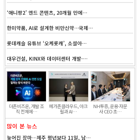
‘애니팡2’ 엔드 콘텐츠, 20개월 만에…
한미약품, AI로 설계한 비만신약…국제…
롯데캐슬 유튜브 ‘오케롯캐’, 소셜아…
대우건설, KINX와 데이터센터 개발·…
Band
더존비즈온, 개발 조
메가존클라우드, 아크
NH투증, 운용·자문
직 전체에…
릴과 AI…
사 CEO 초…
많이 본 뉴스
늦어진 장마…제주 평년보다 11일, 남…