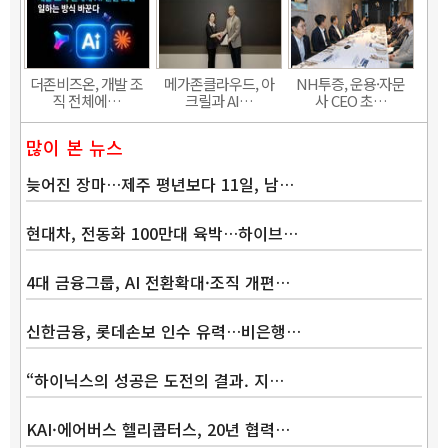
더존비즈온, 개발 조
메가존클라우드, 아
NH투증, 운용·자문
직 전체에…
크릴과 AI…
사 CEO 초…
많이 본 뉴스
늦어진 장마…제주 평년보다 11일, 남…
현대차, 전동화 100만대 육박…하이브…
4대 금융그룹, AI 전환확대·조직 개편…
신한금융, 롯데손보 인수 유력…비은행…
“하이닉스의 성공은 도전의 결과. 지…
KAI·에어버스 헬리콥터스, 20년 협력…