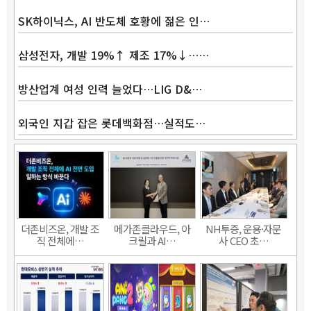
SK하이닉스, AI 반도체 호황에 젊은 인…
삼성전자, 개발 19%↑ 제조 17%↓……
방산업계 여성 인력 늘었다…LIG D&…
외국인 지갑 잡은 롯데백화점…실적도…
더존비즈온, 개발 조
메가존클라우드, 아
NH투증, 운용·자문
직 전체에…
크릴과 AI…
사 CEO 초…