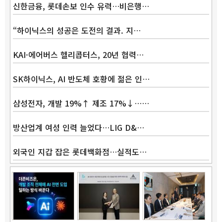
신한금융, 롯데손보 인수 유력…비은행…
“하이닉스의 성공은 도전의 결과. 지…
KAI·에어버스 헬리콥터스, 20년 협력…
SK하이닉스, AI 반도체 호황에 젊은 인…
삼성전자, 개발 19%↑ 제조 17%↓……
방산업계 여성 인력 늘었다…LIG D&…
외국인 지갑 잡은 롯데백화점…실적도…