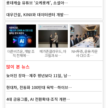
롯데캐슬 유튜브 ‘오케롯캐’, 소셜아…
대우건설, KINX와 데이터센터 개발·…
Band
더존비즈온, 개발 조
메가존클라우드, 아
NH투증, 운용·자문
직 전체에…
크릴과 AI…
사 CEO 초…
많이 본 뉴스
늦어진 장마…제주 평년보다 11일, 남…
현대차, 전동화 100만대 육박…하이브…
4대 금융그룹, AI 전환확대·조직 개편…