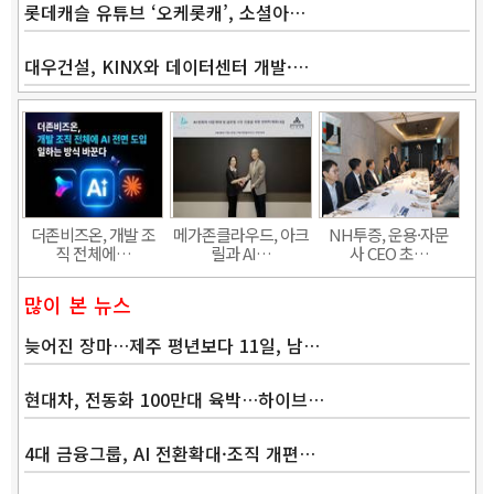
롯데캐슬 유튜브 ‘오케롯캐’, 소셜아…
대우건설, KINX와 데이터센터 개발·…
Band
더존비즈온, 개발 조
메가존클라우드, 아크
NH투증, 운용·자문
직 전체에…
릴과 AI…
사 CEO 초…
많이 본 뉴스
늦어진 장마…제주 평년보다 11일, 남…
현대차, 전동화 100만대 육박…하이브…
4대 금융그룹, AI 전환확대·조직 개편…