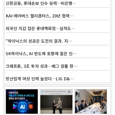
신한금융, 롯데손보 인수 유력…비은행…
KAI·에어버스 헬리콥터스, 20년 협력…
외국인 지갑 잡은 롯데백화점…실적도…
“하이닉스의 성공은 도전의 결과. 지…
SK하이닉스, AI 반도체 호황에 젊은 인…
크래프톤, 3조 투자 성과…배그 원툴 한…
방산업계 여성 인력 늘었다…LIG D&…