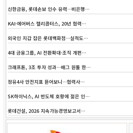
신한금융, 롯데손보 인수 유력…비은행…
KAI·에어버스 헬리콥터스, 20년 협력…
외국인 지갑 잡은 롯데백화점…실적도…
4대 금융그룹, AI 전환확대·조직 개편…
크래프톤, 3조 투자 성과…배그 원툴 한…
정유4사 안전지표 뜯어보니…협력사…
SK하이닉스, AI 반도체 호황에 젊은 인…
롯데건설, 2026 지속가능경영보고서…