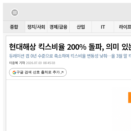
종합
정치/사회
경제/금융
산업
IT
라이
현대해상 킥스비율 200% 돌파, 의미 
듀레이션 갭 0년 수준으로 축소하며 킥스비율 변동성 낮춰…올 3월 말 킥
이윤혜 기자
2026.07.03 08:45:03
구글 검색 선호 출처로 추가