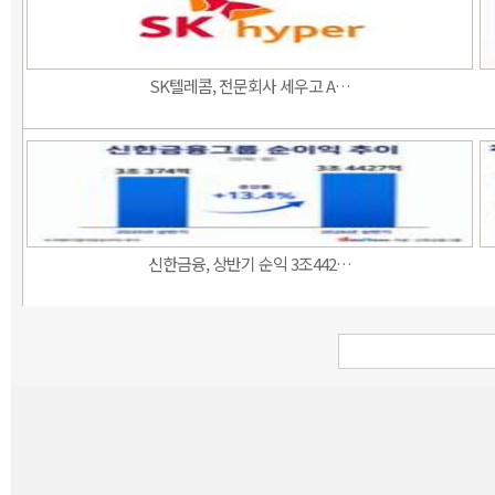
SK텔레콤, 전문회사 세우고 A…
신한금융, 상반기 순익 3조442…