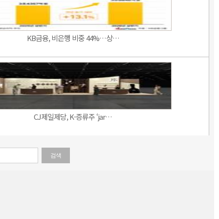
KB금융, 비은행 비중 44%…상…
CJ제일제당, K-증류주 ‘jar…
검색