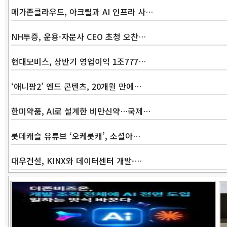
메가존클라우드, 아크릴과 AI 인프라 사…
NH투증, 운용·자문사 CEO 초청 오찬…
현대모비스, 상반기 영업이익 1조777…
‘애니팡2’ 엔드 콘텐츠, 20개월 만에…
한미약품, AI로 설계한 비만신약…국제…
롯데캐슬 유튜브 ‘오케롯캐’, 소셜아…
대우건설, KINX와 데이터센터 개발·…