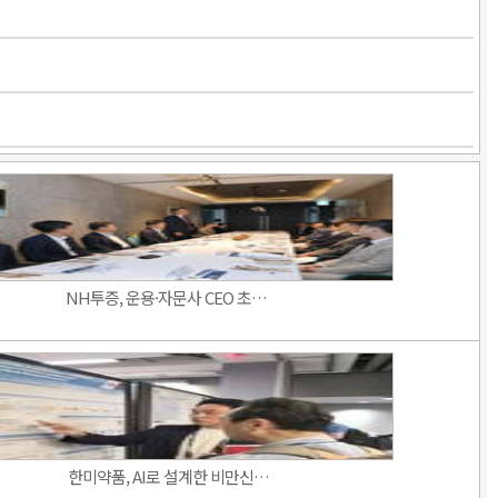
NH투증, 운용·자문사 CEO 초…
한미약품, AI로 설계한 비만신…