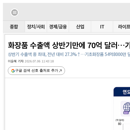
종합
정치/사회
경제/금융
산업
IT
라이
화장품 수출액 상반기만에 70억 달러…가
상반기 수출액 중 최대, 전년 대비 27.3%↑…기초화장품 54억8000만 달러
이윤혜 기자
2026.07.06 11:43:18
구글 검색 선호 출처로 추가