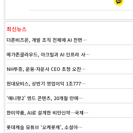
최신뉴스
더존비즈온, 개발 조직 전체에 AI 전면…
메가존클라우드, 아크릴과 AI 인프라 사…
NH투증, 운용·자문사 CEO 초청 오찬…
현대모비스, 상반기 영업이익 1조777…
‘애니팡2’ 엔드 콘텐츠, 20개월 만에…
한미약품, AI로 설계한 비만신약…국제…
롯데캐슬 유튜브 ‘오케롯캐’, 소셜아…