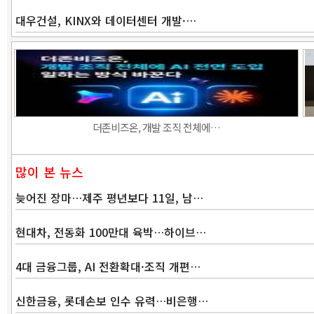
대우건설, KINX와 데이터센터 개발·…
더존비즈온, 개발 조직 전체에…
많이 본 뉴스
늦어진 장마…제주 평년보다 11일, 남…
현대차, 전동화 100만대 육박…하이브…
4대 금융그룹, AI 전환확대·조직 개편…
신한금융, 롯데손보 인수 유력…비은행…