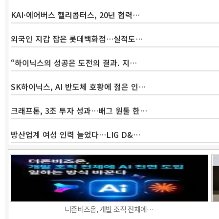
KAI·에어버스 헬리콥터스, 20년 협력…
외국인 지갑 잡은 롯데백화점…실적도…
“하이닉스의 성공은 도전의 결과. 지…
SK하이닉스, AI 반도체 호황에 젊은 인…
크래프톤, 3조 투자 성과…배그 원툴 한…
방산업계 여성 인력 늘었다…LIG D&…
더존비즈온, 개발 조직 전체에…