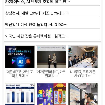
SK하이닉스, AI 반도체 호황에 젊은 인…
삼성전자, 개발 19%↑ 제조 17%↓……
방산업계 여성 인력 늘었다…LIG D&…
외국인 지갑 잡은 롯데백화점…실적도…
더존비즈온, 개발 조
메가존클라우드, 아크
NH투증, 운용·자문
직 전체에…
릴과 AI…
사 CEO 초…