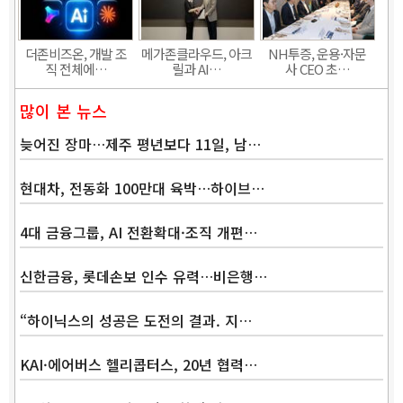
더존비즈온, 개발 조
메가존클라우드, 아크
NH투증, 운용·자문
직 전체에…
릴과 AI…
사 CEO 초…
많이 본 뉴스
늦어진 장마…제주 평년보다 11일, 남…
현대차, 전동화 100만대 육박…하이브…
4대 금융그룹, AI 전환확대·조직 개편…
신한금융, 롯데손보 인수 유력…비은행…
“하이닉스의 성공은 도전의 결과. 지…
KAI·에어버스 헬리콥터스, 20년 협력…