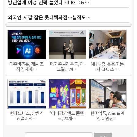
방산업계 여성 인력 늘었다…LIG D&…
외국인 지갑 잡은 롯데백화점…실적도…
더존비즈온, 개발 조
메가존클라우드, 아
NH투증, 운용·자문
직 전체에…
크릴과 AI…
사 CEO 초…
현대모비스, 상반기
‘애니팡2’ 엔드 콘텐
한미약품, AI로 설계
영업이익…
츠, 20개…
한 비만신…