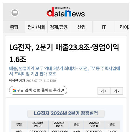
종합
정치/사회
경제/금융
산업
IT
라이
LG전자, 2분기 매출23.8조·영업이익
1.6조
매출, 영업이익 모두 역대 2분기 최대치…가전, TV 등 주력사업에
서 프리미엄 기반 판매 호조
박혜연 기자
2026.07.07 11:21:50
구글 검색 선호 출처로 추가
가 +
가 -