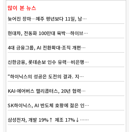
많이 본 뉴스
늦어진 장마…제주 평년보다 11일, 남…
현대차, 전동화 100만대 육박…하이브…
4대 금융그룹, AI 전환확대·조직 개편…
신한금융, 롯데손보 인수 유력…비은행…
“하이닉스의 성공은 도전의 결과. 지…
KAI·에어버스 헬리콥터스, 20년 협력…
SK하이닉스, AI 반도체 호황에 젊은 인…
삼성전자, 개발 19%↑ 제조 17%↓……