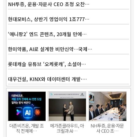
NH투증, 운용·자문사 CEO 초청 오찬…
현대모비스, 상반기 영업이익 1조777…
‘애니팡2’ 엔드 콘텐츠, 20개월 만에…
한미약품, AI로 설계한 비만신약…국제…
롯데캐슬 유튜브 ‘오케롯캐’, 소셜아…
대우건설, KINX와 데이터센터 개발·…
Band
더존비즈온, 개발 조
메가존클라우드, 아
NH투증, 운용·자문
직 전체에…
크릴과 AI…
사 CEO 초…