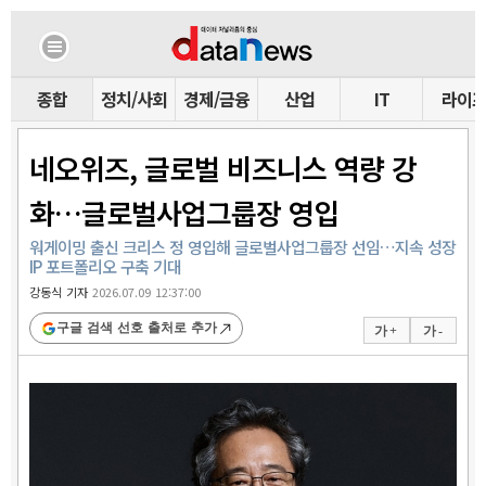
종합
정치/사회
경제/금융
산업
IT
라이
네오위즈, 글로벌 비즈니스 역량 강
화…글로벌사업그룹장 영입
워게이밍 출신 크리스 정 영입해 글로벌사업그룹장 선임…지속 성장
IP 포트폴리오 구축 기대
강동식 기자
2026.07.09 12:37:00
구글 검색 선호 출처로 추가
가 +
가 -