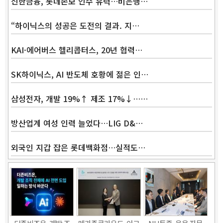
신한금융, 롯데손보 인수 유력…비은행…
“하이닉스의 성공은 도전의 결과. 지…
KAI·에어버스 헬리콥터스, 20년 협력…
SK하이닉스, AI 반도체 호황에 젊은 인…
삼성전자, 개발 19%↑ 제조 17%↓……
방산업계 여성 인력 늘었다…LIG D&…
외국인 지갑 잡은 롯데백화점…실적도…