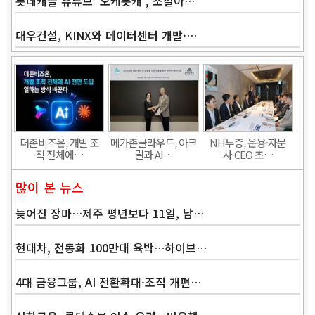
롯데캐슬 유튜브 ‘오케롯캐’, 소셜아…
대우건설, KINX와 데이터센터 개발·…
Band
더존비즈온, 개발 조
메가존클라우드, 아크
NH투증, 운용·자문
직 전체에…
릴과 AI…
사 CEO 초…
많이 본 뉴스
늦어진 장마…제주 평년보다 11일, 남…
현대차, 전동화 100만대 육박…하이브…
4대 금융그룹, AI 전환확대·조직 개편…